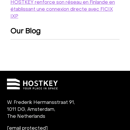
HOSTKEY renforce son réseau en Finlande en
établissant une connexion directe avec FICIX
IXP
Our Blog
W. Frederik Hermansstraat 91,
1011 DG
,
Amsterdam,
The Netherlands
[email protected]