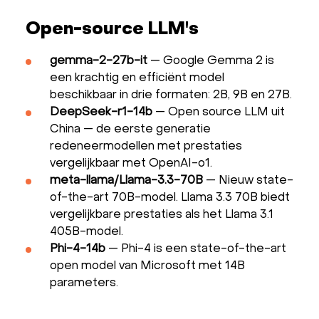
Open-source LLM's
gemma-2-27b-it
— Google Gemma 2 is
een krachtig en efficiënt model
beschikbaar in drie formaten: 2B, 9B en 27B.
DeepSeek-r1-14b
— Open source LLM uit
China — de eerste generatie
redeneermodellen met prestaties
vergelijkbaar met OpenAI-o1.
meta-llama/Llama-3.3-70B
— Nieuw state-
of-the-art 70B-model. Llama 3.3 70B biedt
vergelijkbare prestaties als het Llama 3.1
405B-model.
Phi-4-14b
— Phi-4 is een state-of-the-art
open model van Microsoft met 14B
parameters.