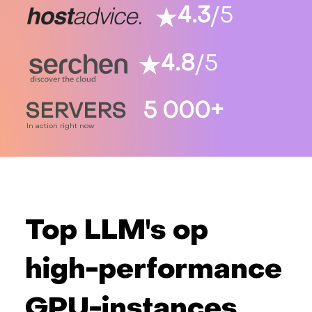
4.3
/5
4.8
/5
5 000+
SERVERS
In action right now
Top LLM's op
high-performance
GPU-instances