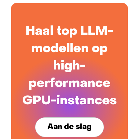
Haal top LLM-
modellen op
high-
performance
GPU-instances
Aan de slag