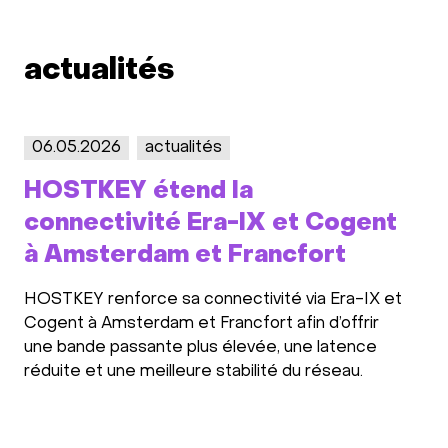
actualités
06.05.2026
actualités
22.1
HOSTKEY étend la
HOS
connectivité Era-IX et Cogent
nou
à Amsterdam et Francfort
cen
HOSTKEY renforce sa connectivité via Era-IX et
Nous 
Cogent à Amsterdam et Francfort afin d’offrir
Franc
une bande passante plus élevée, une latence
crois
réduite et une meilleure stabilité du réseau.
insta
Werkh
fiabl