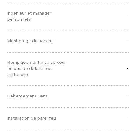
Ingénieur et manager 
-
personnels
Monitorage du serveur
-
Remplacement d’un serveur 
en cas de défaillance 
-
matérielle
Hébergement DNS
-
Installation de pare-feu
-