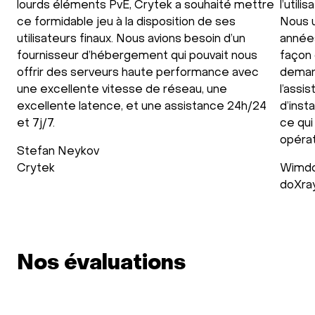
lourds éléments PvE, Crytek a souhaité mettre
l’util
ce formidable jeu à la disposition de ses
Nous u
utilisateurs finaux. Nous avions besoin d’un
années
fournisseur d’hébergement qui pouvait nous
façon 
offrir des serveurs haute performance avec
deman
une excellente vitesse de réseau, une
l’assi
excellente latence, et une assistance 24h/24
d’inst
et 7j/7.
ce qui
opérat
Stefan Neykov
Crytek
Wimdo
doXra
Nos évaluations