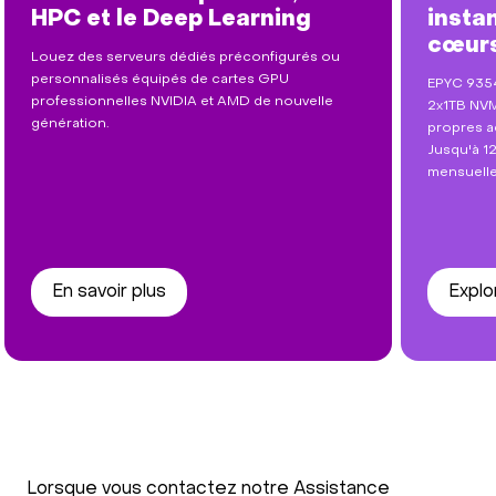
HPC et le Deep Learning
insta
cœurs
Louez des serveurs dédiés préconfigurés ou
personnalisés équipés de cartes GPU
EPYC 9354
professionnelles NVIDIA et AMD de nouvelle
2x1TB NVM
génération.
propres a
Jusqu'à 12
mensuelle.
En savoir plus
Explo
Lorsque vous contactez notre Assistance