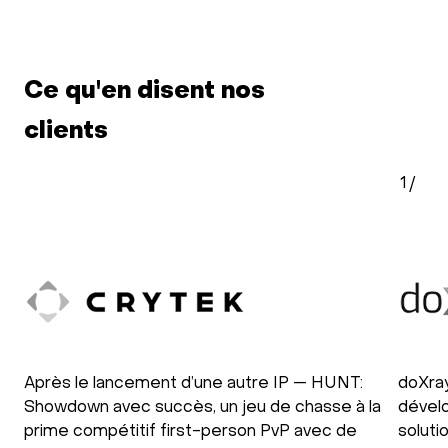
Ce qu'en disent nos
clients
1
/
Après le lancement d’une autre IP — HUNT:
doXray
Showdown avec succès, un jeu de chasse à la
dévelo
prime compétitif first-person PvP avec de
soluti