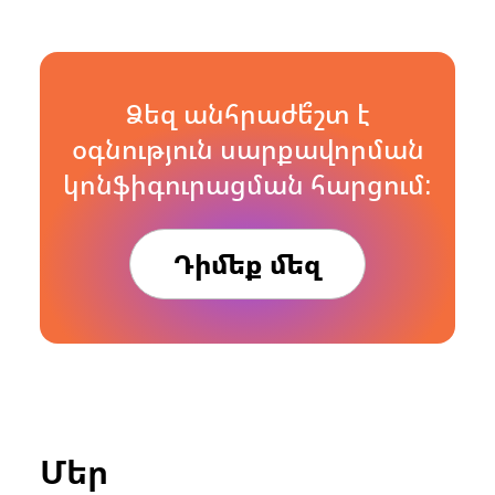
Ձեզ անհրաժե՞շտ է
օգնություն սարքավորման
կոնֆիգուրացման հարցում:
Դիմեք մեզ
Մեր