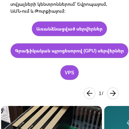
տվյալների կենտրոններում՝ Եվրոպայում,
ԱՄՆ-ում և Թուրքիայում։
Առանձնացված սերվերներ
Գրաֆիկական պրոցեսորով (GPU) սերվերներ
VPS
1
/