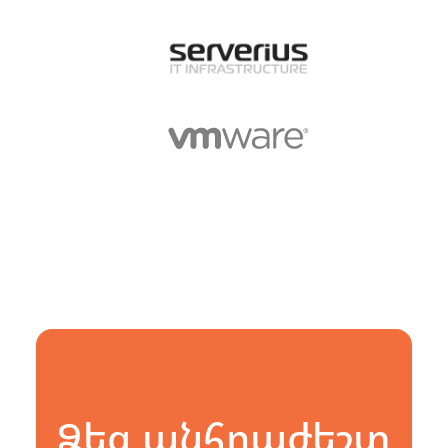
Ձեզ անհրաժեշտ