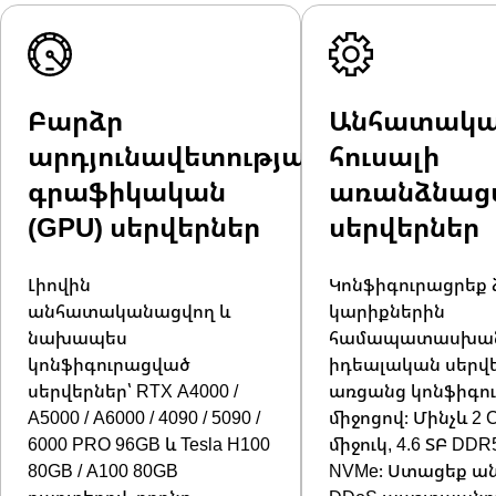
Բարձր
Անհատակ
արդյունավետությամբ
հուսալի
գրաֆիկական
առանձնաց
(GPU) սերվերներ
սերվերներ
Լիովին
Կոնֆիգուրացրեք 
անհատականացվող և
կարիքներին
նախապես
համապատասխա
կոնֆիգուրացված
իդեալական սերվե
սերվերներ՝ RTX A4000 /
առցանց կոնֆիգո
A5000 / A6000 / 4090 / 5090 /
միջոցով։ Մինչև 2 
6000 PRO 96GB և Tesla H100
միջուկ, 4.6 ՏԲ DDR5
80GB / A100 80GB
NVMe։ Ստացեք ա