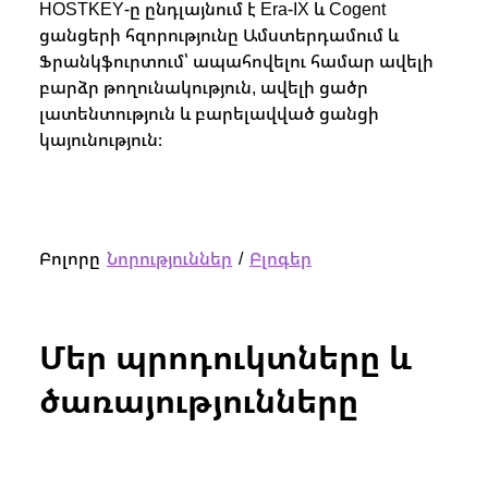
HOSTKEY-ը ընդլայնում է Era-IX և Cogent
HOST
ցանցերի հզորությունը Ամստերդամում և
Meta
Ֆրանկֆուրտում՝ ապահովելու համար ավելի
ցանց
բարձր թողունակություն, ավելի ցածր
արագ
լատենտություն և բարելավված ցանցի
GPU 
կայունություն։
հաճա
Բոլորը
Նորություններ
/
Բլոգեր
Մեր պրոդուկտները և
ծառայությունները
1
/