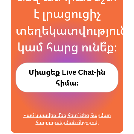
է լրացուցիչ
տեղեկատվություն
կամ հարց ունե՞ք։
Միացեք Live Chat-ին
հիմա։
Կամ կապվեք մեզ հետ՝ ձեզ հարմար
հաղորդակցման միջոցով։