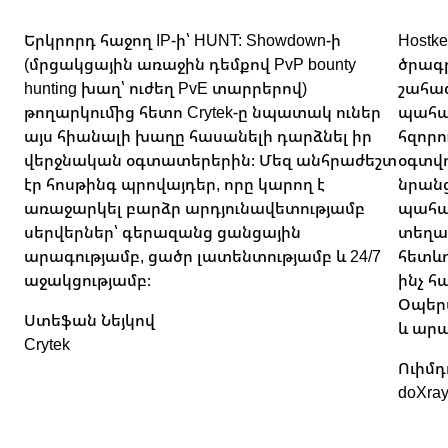
Երկրորդ հաջող IP-ի՝ HUNT: Showdown-ի
Hostk
(մրցակցային առաջին դեմքով PvP bounty
ծրագր
hunting խաղ՝ ուժեղ PvE տարրերով)
շահա
թողարկումից հետո Crytek-ը նպատակ ուներ
պահան
այս հիանալի խաղը հասանելի դարձնել իր
հզորո
վերջնական օգտատերերին։ Մեզ անհրաժեշտ
օգտվո
էր հոսթինգ պրովայդեր, որը կարող է
նրան
առաջարկել բարձր արդյունավետությամբ
պահա
սերվերներ՝ գերազանց ցանցային
տեղա
արագությամբ, ցածր լատենտությամբ և 24/7
հետևո
աջակցությամբ։
ինչ 
Օպերա
Ստեֆան Նեյկով
և արա
Crytek
Ուիմդ
doXra