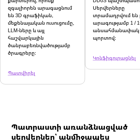
քարտերով, որոնք
DDoS պաշտպանութ
զգալիորեն արագացնում
Սերվերները
են 3D գրաֆիկան,
տրամադրվում են
մեքենայական ուսուցումը,
արագությամբ 1 / 1
LLM-ները և այլ
անսահմանափակ
հաշվարկային
պորտով։
ծանրաբեռնվածությամբ
ծրագրերը։
Կոնֆիգուրացնել
Պատվիրել
Պատրաստի առանձնացված
սերվերներ՝ անմիջապես