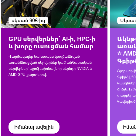
սկսած 90€-ից
Սկսած
GPU սերվերներ՝ AI-ի, HPC-ի
Ակնթ
և խորը ուսուցման համար
առան
⭐ AMD
Վարձակալեք նախապես կազմաձևված
Գբիթ/
առանձնացված սերվերներ կամ անհատական
սերվերներ՝ պրոֆեսիոնալ նոր սերնդի NVIDIA և
Հզոր սերվե
AMD GPU քարտերով։
Գբիթ/վ, 5
հասցեները
մինչև 12
տարբերա
հավելված
Իմանալ ավելին
Իման