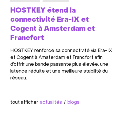
HOSTKEY étend la
HOS
connectivité Era-IX et
: n
Cogent à Amsterdam et
cen
Francfort
Nous 
à Fra
HOSTKEY renforce sa connectivité via Era-IX
crois
et Cogent à Amsterdam et Francfort afin
insta
d’offrir une bande passante plus élevée, une
Werkh
latence réduite et une meilleure stabilité du
et fi
réseau.
tout afficher
actualités
/
blogs