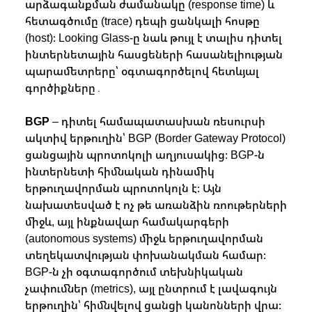
արձագանքման ժամանակը (response time) և
հետագծումը (trace) դեպի ցանկալի հոսթը
(host)։ Looking Glass-ը նաև թույլ է տալիս դիտել
ինտերնետային հասցեների հասանելիության
պարամետրերը՝ օգտագործելով հետևյալ
գործիքները․
BGP
– դիտել համապատասխան ռեսուրսի
ակտիվ երթուղին՝ BGP (Border Gateway Protocol)
ցանցային պրոտոկոլի աղյուսակից։ BGP-ն
ինտերնետի հիմնական դինամիկ
երթուղավորման պրոտոկոլն է։ Այն
նախատեսված է ոչ թե առանձին ռոութերների
միջև, այլ ինքնավար համակարգերի
(autonomous systems) միջև երթուղավորման
տեղեկատվության փոխանակման համար։
BGP-ն չի օգտագործում տեխնիկական
չափումներ (metrics), այլ ընտրում է լավագույն
երթուղին՝ հիմնվելով ցանցի կանոնների վրա։