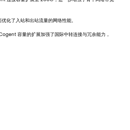
gent 连接容量扩展至 200G，进一步增强了骨干网络带宽
面优化了入站和出站流量的网络性能。
ogent 容量的扩展加强了国际中转连接与冗余能力，