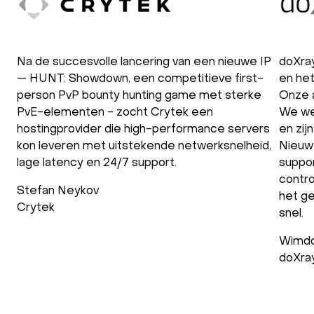
Na de succesvolle lancering van een nieuwe IP
doXra
— HUNT: Showdown, een competitieve first-
en het
person PvP bounty hunting game met sterke
Onze 
PvE-elementen - zocht Crytek een
We we
hostingprovider die high-performance servers
en zij
kon leveren met uitstekende netwerksnelheid,
Nieuw
lage latency en 24/7 support.
suppor
contro
Stefan Neykov
het ge
Crytek
snel.
Wimdo
doXra