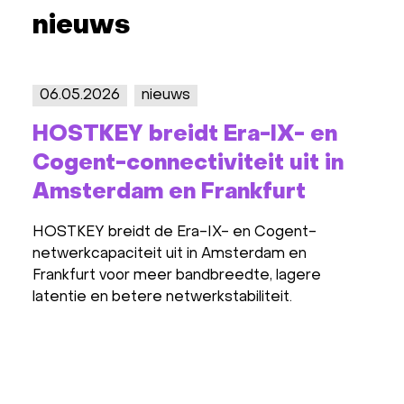
nieuws
06.05.2026
nieuws
15.1
HOSTKEY breidt Era-IX- en
HOS
Cogent-connectiviteit uit in
Net
Amsterdam en Frankfurt
(PN
Ams
HOSTKEY breidt de Era-IX- en Cogent-
netwerkcapaciteit uit in Amsterdam en
HOSTK
Frankfurt voor meer bandbreedte, lagere
Inter
latentie en betere netwerkstabiliteit.
in Am
snell
voor 
dedic