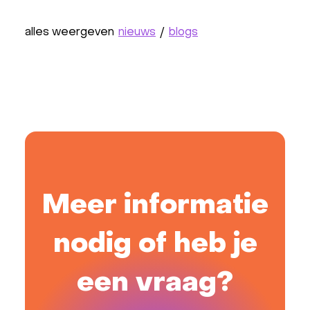
alles weergeven
nieuws
/
blogs
Meer informatie
nodig of heb je
een vraag?