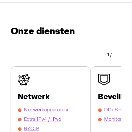
Onze diensten
1
/
Netwerk
Beveiligi
Netwerkapparatuur
DDoS-besc
Extra IPv4 / IPv6
Monitoring
BYOIP