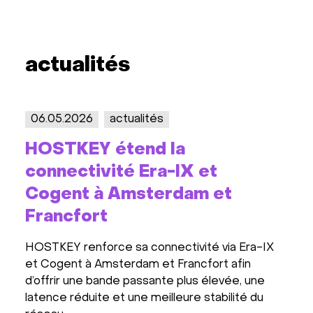
actualités
06.05.2026
actualités
22.1
HOSTKEY étend la
HOS
connectivité Era-IX et
: n
Cogent à Amsterdam et
cen
Francfort
Nous 
à Fra
HOSTKEY renforce sa connectivité via Era-IX
crois
et Cogent à Amsterdam et Francfort afin
insta
d’offrir une bande passante plus élevée, une
Werkh
latence réduite et une meilleure stabilité du
et fi