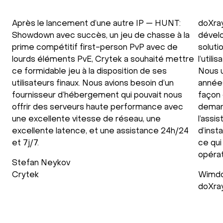
Après le lancement d’une autre IP — HUNT:
doXray
Showdown avec succès, un jeu de chasse à la
dévelo
prime compétitif first-person PvP avec de
soluti
lourds éléments PvE, Crytek a souhaité mettre
l’util
ce formidable jeu à la disposition de ses
Nous u
utilisateurs finaux. Nous avions besoin d’un
années
fournisseur d’hébergement qui pouvait nous
façon 
offrir des serveurs haute performance avec
deman
une excellente vitesse de réseau, une
l’assi
excellente latence, et une assistance 24h/24
d’inst
et 7j/7.
ce qui
opérat
Stefan Neykov
Crytek
Wimdo
doXra