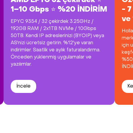
AMD EPYC 32 çekirdek ⭐
Öze
1–10 Gbps ⭐ %20 İNDİRİM
- 
ve
EPYC 9354 / 32 çekirdek 3.25GHz /
192GB RAM / 2x1TB NVMe / 10Gbps
Holl
50TB. Kendi IP adreslerinizi (BYOIP) veya
merke
AS'nizi ücretsiz getirin. %12'ye varan
için 
indirimler. Saatlik ve aylık faturalandırma.
keşfe
Önceden yüklenmiş uygulamalar ve
%50 
yazılımlar.
İNDİ
İncele
Ke