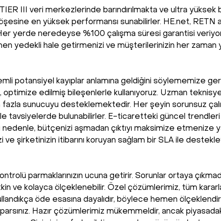
eli TIER III veri merkezlerinde barındırılmakta ve ultra yükse
şesine en yüksek performansı sunabilirler. HE.net, RETN a
. Her yerde neredeyse %100 çalışma süresi garantisi veriyo
men yedekli hale getirmenizi ve müşterilerinizin her zaman y
nemli potansiyel kayıplar anlamına geldiğini söylememize 
i, optimize edilmiş bileşenlerle kullanıyoruz. Uzman teknis
n fazla sunucuyu desteklemektedir. Her şeyin sorunsuz çalı
le tavsiyelerde bulunabilirler. E-ticaretteki güncel trendler
u nedenle, bütçenizi aşmadan çıktıyı maksimize etmenize yar
izi ve şirketinizin itibarını koruyan sağlam bir SLA ile destekley
 kontrolü parmaklarınızın ucuna getirir. Sorunlar ortaya çı
etkin ve kolayca ölçeklenebilir. Özel çözümlerimiz, tüm kararl
 kullandıkça öde esasına dayalıdır, böylece hemen ölçeklendir
rsınız. Hazır çözümlerimiz mükemmeldir, ancak piyasadaki birç