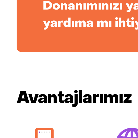
Donanımınızı y
yardıma mı ihti
Avantajlarımız