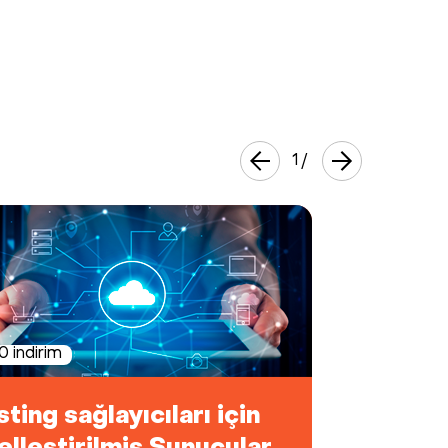
1
/
 indirim
ting sağlayıcıları için