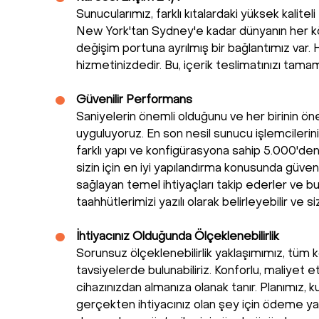
Sunucularımız, farklı kıtalardaki yüksek kalit
New York'tan Sydney'e kadar dünyanın her kö
değişim portuna ayrılmış bir bağlantımız var
hizmetinizdedir. Bu, içerik teslimatınızı tama
Güvenilir Performans
Saniyelerin önemli olduğunu ve her birinin ö
uyguluyoruz. En son nesil sunucu işlemcilerin
farklı yapı ve konfigürasyona sahip 5.000'de
sizin için en iyi yapılandırma konusunda güven
sağlayan temel ihtiyaçları takip ederler ve b
taahhütlerimizi yazılı olarak belirleyebilir ve s
İhtiyacınız Olduğunda Ölçeklenebilirlik
Sorunsuz ölçeklenebilirlik yaklaşımımız, tüm
tavsiyelerde bulunabiliriz. Konforlu, maliyet 
cihazınızdan almanıza olanak tanır. Planımız,
gerçekten ihtiyacınız olan şey için ödeme yapa