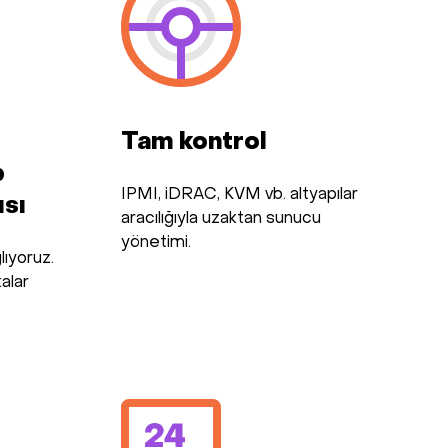
Tam kontrol
p
IPMI, iDRAC, KVM vb. altyapılar
ısı
aracılığıyla uzaktan sunucu
yönetimi.
lıyoruz.
alar