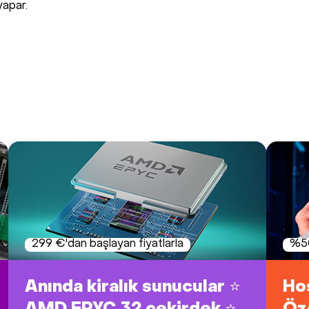
yapar.
299 €'dan başlayan fiyatlarla
%50
Anında kiralık sunucular ⭐
Hos