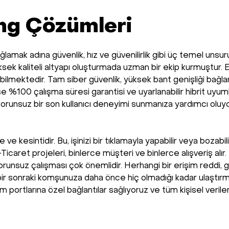
ing Çözümleri
lamak adına güvenlik, hız ve güvenilirlik gibi üç temel unsur
sek kaliteli altyapı oluşturmada uzman bir ekip kurmuştur. E
ilmektedir. Tam siber güvenlik, yüksek bant genişliği bağlantı
 %100 çalışma süresi garantisi ve uyarlanabilir hibrit uyum
unsuz bir son kullanıcı deneyimi sunmanıza yardımcı oluyor
ve kesintidir. Bu, işinizi bir tıklamayla yapabilir veya boza
-Ticaret projeleri, binlerce müşteri ve binlerce alışveriş alı
unsuz çalışması çok önemlidir. Herhangi bir erişim reddi, ge
bir sonraki komşunuza daha önce hiç olmadığı kadar ulaştırma
m portlarına özel bağlantılar sağlıyoruz ve tüm kişisel verile