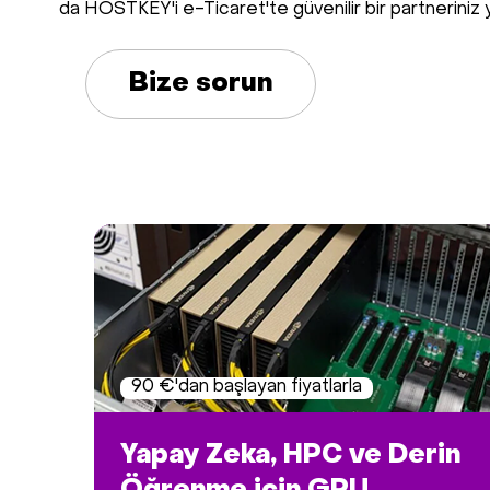
da HOSTKEY'i e-Ticaret'te güvenilir bir partneriniz 
Bize sorun
90 €'dan başlayan fiyatlarla
Yapay Zeka, HPC ve Derin