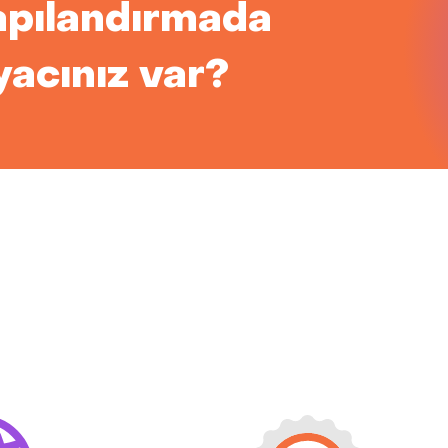
apılandırmada
yacınız var?