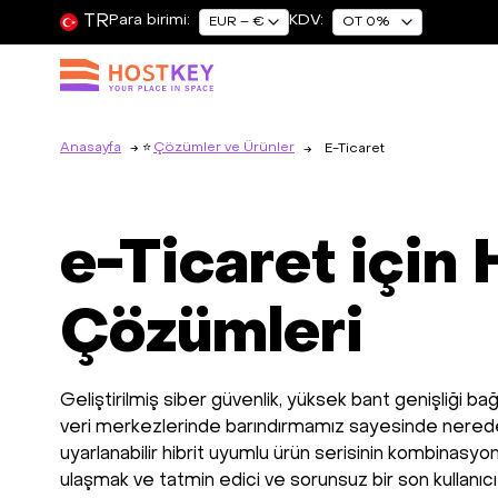
TR
Para birimi:
KDV:
EUR – €
OT 0%
Anasayfa
Çözümler ve Ürünler
E-Ticaret
e-Ticaret için
Çözümleri
Geliştirilmiş siber güvenlik, yüksek bant genişliği bağ
veri merkezlerinde barındırmamız sayesinde nered
uyarlanabilir hibrit uyumlu ürün serisinin kombinasyo
ulaşmak ve tatmin edici ve sorunsuz bir son kullanıcı