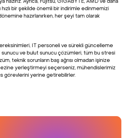
maya hazırız. Ayrıca, Fujitsu, GIGABYTE, AMD ve daha
hızlı bir şekilde önemli bir indirimle edinmemizi
ş dönemine hazırlanırken, her şeyi tam olarak
ereksinimleri, IT personeli ve sürekli güncelleme
ed sunucu ve bulut sunucu çözümleri, tüm bu stresi
züm, teknik sorunların baş ağrısı olmadan işinize
erkezine yerleştirmeyi seçerseniz, mühendislerimiz
görevlerini yerine getirebilirler.