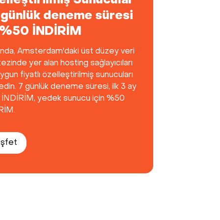
lleştirilmiş Sunucular
7 günlük deneme süresi
 %50 İNDİRİM
anda, Amsterdam'daki üst düzey veri
zinde yer alan hosting sağlayıcıları
uygun fiyatlı özelleştirilmiş sunucuları
din. 7 günlük deneme süresi, ilk 3 ay
İNDİRİM, yedek sunucu için %50
RİM.
şfet