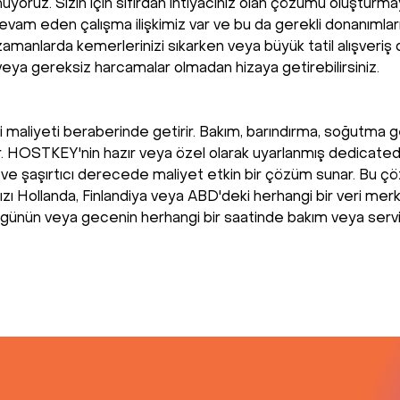
nuyoruz. Sizin için sıfırdan ihtiyacınız olan çözümü oluştur
devam eden çalışma ilişkimiz var ve bu da gerekli donanımları 
r zamanlarda kemerlerinizi sıkarken veya büyük tatil alışveri
eya gereksiz harcamalar olmadan hizaya getirebilirsiniz.
 maliyeti beraberinde getirir. Bakım, barındırma, soğutma g
bilir. HOSTKEY'nin hazır veya özel olarak uyarlanmış dedicat
it ve şaşırtıcı derecede maliyet etkin bir çözüm sunar. Bu çö
nızı Hollanda, Finlandiya veya ABD'deki herhangi bir veri m
, günün veya gecenin herhangi bir saatinde bakım veya servis 