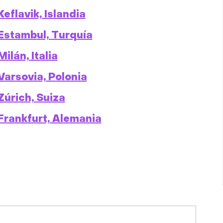
eflavik, Islandia
Estambul, Turquía
ilán, Italia
Varsovia, Polonia
Zúrich, Suiza
Frankfurt, Alemania