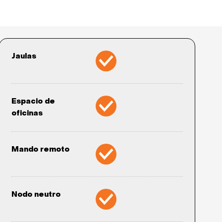
Jaulas
Espacio de
oficinas
Mando remoto
Nodo neutro