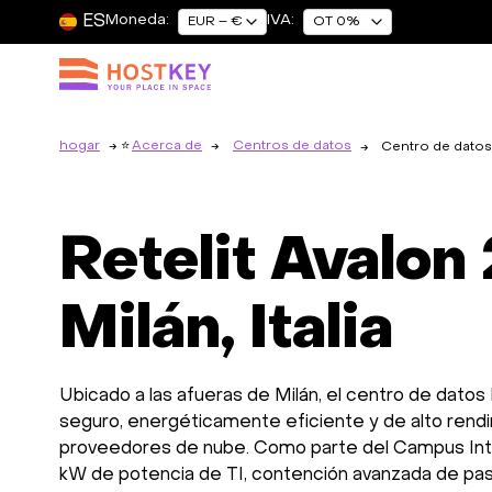
ES
Moneda:
IVA:
EUR – €
OT 0%
hogar
Acerca de
Centros de datos
Centro de datos 
Retelit Avalon
Milán, Italia
Ubicado a las afueras de Milán, el centro de datos
seguro, energéticamente eficiente y de alto ren
proveedores de nube. Como parte del Campus Int
kW de potencia de TI, contención avanzada de pasil