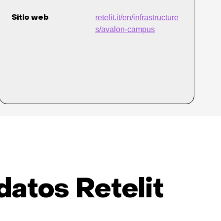
retelit.it/en/infrastructure
Sitio web
s/avalon-campus
datos Retelit