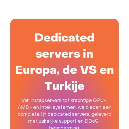
Dedicated
servers in
Europa, de VS en
Turkije
Van instapservers tot krachtige GPU-,
AMD- en Intel-systemen: we bieden een
complete lijn dedicated servers, geleverd
met zakelijke support en DDoS-
bescherming.