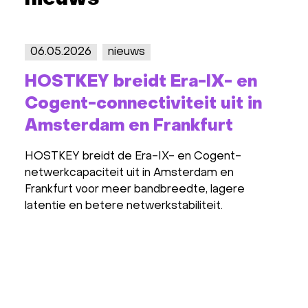
06.05.2026
nieuws
15.1
HOSTKEY breidt Era-IX- en
HOS
Cogent-connectiviteit uit in
Net
Amsterdam en Frankfurt
(PN
Ams
HOSTKEY breidt de Era-IX- en Cogent-
netwerkcapaciteit uit in Amsterdam en
HOSTK
Frankfurt voor meer bandbreedte, lagere
Inter
latentie en betere netwerkstabiliteit.
in Am
snell
voor 
dedic