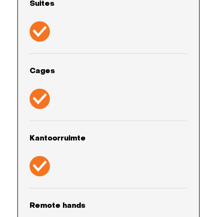
Suites
Cages
Kantoorruimte
Remote hands