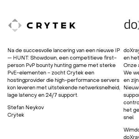
Na de succesvolle lancering van een nieuwe IP
doXra
— HUNT: Showdown, een competitieve first-
en het
person PvP bounty hunting game met sterke
Onze 
PvE-elementen - zocht Crytek een
We we
hostingprovider die high-performance servers
en zij
kon leveren met uitstekende netwerksnelheid,
Nieuw
lage latency en 24/7 support.
suppor
contro
Stefan Neykov
het ge
Crytek
snel.
Wimdo
doXra