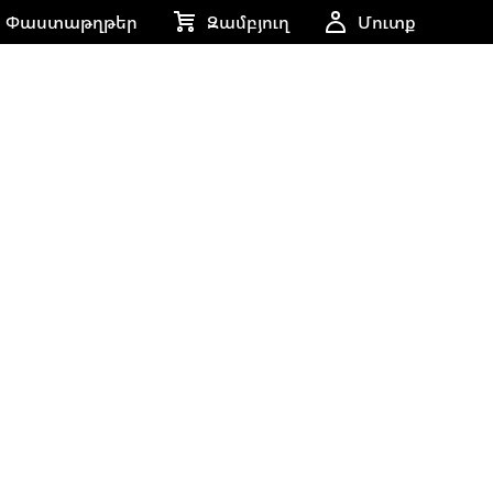
Փաստաթղթեր
Զամբյուղ
Մուտք