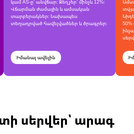
կամ AS-ը՝ անվճար։ Զեղչեր՝ մինչև 12%։
Ամս
Վճարման ժամային և ամսական
տվյա
տարբերակներ։ Նախապես
Նիդե
տեղադրված հավելվածներ և ծրագրեր։
50%
ինչ
սեր
Իմանալ ավելին
Ի
ի սերվեր՝ արագ