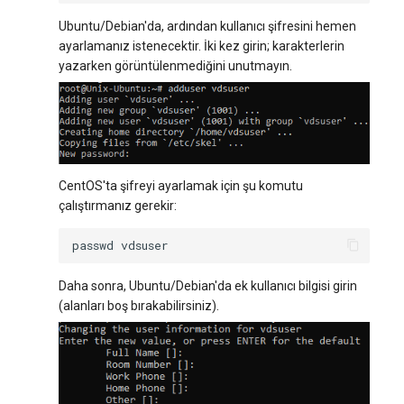
Web Sitesi Yönetimi
Sunucu Güç Yönetimi
Ubuntu/Debian'da, ardından kullanıcı şifresini hemen
Yönetilen Uygulamalar - Yourls
VPS Sunucu Fiyatlandırma
software.php
ayarlamanız istenecektir. İki kez girin; karakterlerin
Depolama Yazılımı
Planının Güncellenmesi
Residential Proxy
yazarken görüntülenmediğini unutmayın.
stocks.php
İletişim
Yazılım Yönetimi Soruları
Sunucu Yardımı (Remote
Hands Talebi)
tags.php
İzleme
S3 Object Storage HOSTKEY
traffic_plans.php
CentOS'ta şifreyi ayarlamak için şu komutu
Yayın
çalıştırmanız gerekir:
Invapi Aracılığıyla Sunucu
vm.php
Yönetimi
Kubernetes
passwd
whmcs.php
Yetkilendirme ve Invapi
CRM ve eTicaret
Daha sonra, Ubuntu/Debian'da ek kullanıcı bilgisi girin
Başlangıç Ekranı
(alanları boş bırakabilirsiniz).
Oyunlar
Sanal sunucu anlık görüntüleri
(Snapshots)
Blockchain / Web3