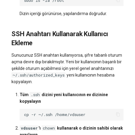
sudo
ls
-la
Dizin içeriği görünürse, yapılandırma doğrudur.
SSH Anahtarı Kullanarak Kullanıcı
Ekleme
Sunucunuz SSH anahtarı kullanıyorsa, şifre tabanlı oturum
açma devre dışı bırakılmıştır. Yeni bir kullanıcının başarılı bir
şekilde oturum açabilmesi için yerel genel anahtarınızı
~/.ssh/authorized_keys
yeni kullanıcının hesabına
kopyalayın.
.ssh
Tüm
dizini yeni kullanıcının ev dizinine
kopyalayın
cp
-r
~/.ssh
vdsuser
chown
'ı
kullanarak o dizinin sahibi olarak
ayarlayın