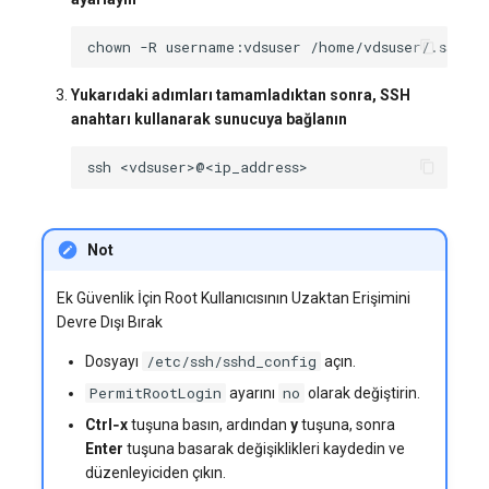
chown
-R
username:vdsuser
Yukarıdaki adımları tamamladıktan sonra, SSH
anahtarı kullanarak sunucuya bağlanın
ssh
Not
Ek Güvenlik İçin Root Kullanıcısının Uzaktan Erişimini
Devre Dışı Bırak
/etc/ssh/sshd_config
Dosyayı
açın.
PermitRootLogin
no
ayarını
olarak değiştirin.
Ctrl‑x
tuşuna basın, ardından
y
tuşuna, sonra
Enter
tuşuna basarak değişiklikleri kaydedin ve
düzenleyiciden çıkın.