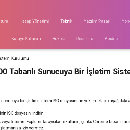
atura
Hesap Yönetimi
Teknik
Yazılım Pazarı
Yöne
Kötüye Kullanım
Hukuki
Resellers
Apidocs
Sistemi Kurulumu
00 Tabanlı Sunucuya Bir İşletim Sist
ı sunucuya bir işletim sistemi ISO dosyasından yüklemek için aşağıdaki ad
nin ISO dosyasını indirin.
x veya Internet Explorer tarayıcılarını kullanın, çünkü Chrome tabanlı tara
şlatmanıza izin vermez.