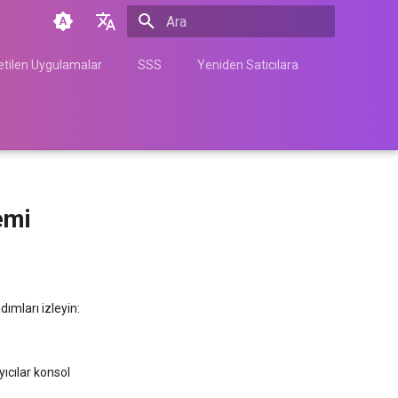
Arama başlatılıyor
English
tilen Uygulamalar
SSS
Yeniden Satıcılara
Türkçe
Français
Español
Nederlands
emi
中文
Հայերեն
ımları izleyin:
yıcılar konsol