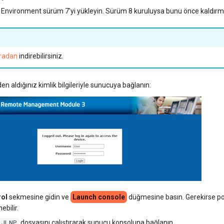
Environment sürüm 7'yi yükleyin. Sürüm 8 kuruluysa bunu önce kaldır
radan
indirebilirsiniz.
en aldığınız kimlik bilgileriyle sunucuya bağlanın:
rol
sekmesine gidin ve
Launch console
düğmesine basın. Gerekirse po
ebilir.
.JLNP
dosyasını çalıştırarak sunucu konsoluna bağlanın.