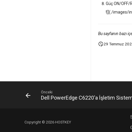
Güç ON/OFF/Re
![](./images/i
Bu sayfanın bazı içe
29 Temmuz 202
Önceki
Dell PowerEdge C6220'a İşletim Siste
Copyright © 2026 HOSTKEY