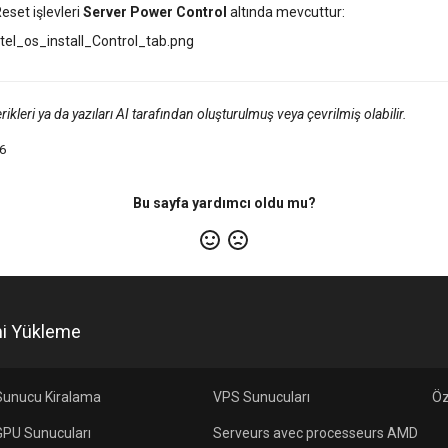
set işlevleri
Server Power Control
altında mevcuttur:
ntel_os_install_Control_tab.png
rikleri ya da yazıları AI tarafından oluşturulmuş veya çevrilmiş olabilir.
6
Bu sayfa yardımcı oldu mu?
mi Yükleme
Sunucu Kiralama
VPS Sunucuları
Öz
GPU Sunucuları
Serveurs avec processeurs AMD