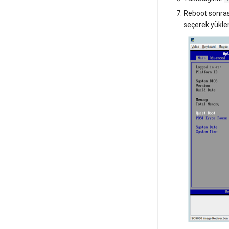
systemd'de journalctl ile
Reboot sonras
oturum açma
seçerek yükle
Yeni Kullanıcı Ekleme
Kullanıcı Erişim İzinlerini
Yönetme