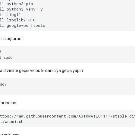
ll
ll
python3-venv
ll
libgl1
ll
ll
nı oluşturun:
d
na dizinine geçin ve bu kullanıcıya geçiş yapın:
i indirin:
 yükleyin: