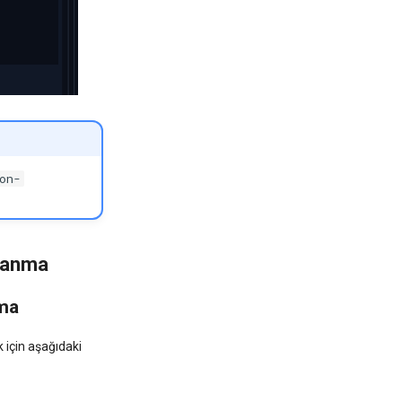
on-
llanma
ma
 için aşağıdaki