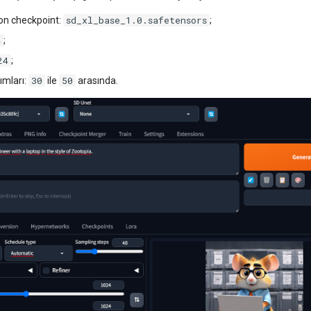
sd_xl_base_1.0.safetensors
ion checkpoint:
;
4
;
24
;
30
50
ımları:
ile
arasında.