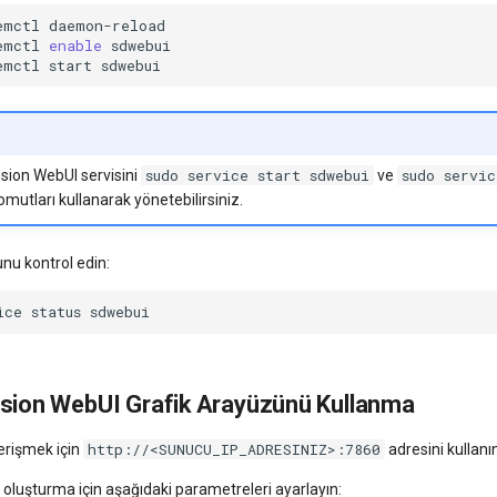
emctl
emctl
enable
emctl
start
sudo service start sdwebui
sudo servic
usion WebUI servisini
ve
mutları kullanarak yönetebilirsiniz.
nu kontrol edin:
ice
status
usion WebUI Grafik Arayüzünü Kullanma
http://<SUNUCU_IP_ADRESINIZ>:7860
erişmek için
adresini kullanı
oluşturma için aşağıdaki parametreleri ayarlayın: