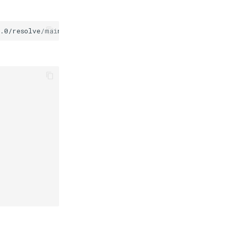
.0/resolve/main/sd_xl_base_1.0.safetensors
-O