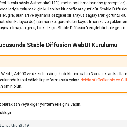
WebUI (eski adıyla Automatic1111), metin açıklamalarından (prompt'lar)
odelleriyle çalışmak için kullanılan bir grafik arayüzüdür. Stable Diffus
eler, giriş alanları ve ayarlarla sezgisel bir arayüz sağlayarak görüntü ol
ametreleri kolayca değiştirmenize, görüntüleri kaydetmenize ve yüklemen
şina olmayan geniş bir kitle için Stable Diffusion'ı erişilebilir hale getirir.
ucusunda Stable Diffusion WebUI Kurulumu
 WebUI, A4000 ve üzeri tensör çekirdeklerine sahip Nvidia ekran kartları
arında kabul edilebilir performansla çalışır.
Nvidia sürücülerinin ve C
n emin olun.
olarak ssh veya diğer yöntemlerle giriş yapın.
yükleyin:
ll