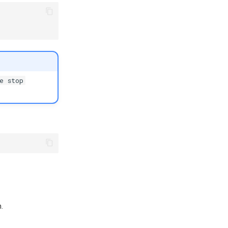
e stop
n.