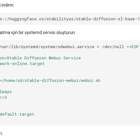
indirin:
s://huggingface.co/stabilityai/stable-diffusion-xl-base-1
tma için bir systemd servisi oluşturun:
/usr/lib/systemd/system/sdwebui.service
>
/dev/null
<<EOF
on=Stable Diffusion Webui Service
work-online.target
=/home/sd/stable-diffusion-webui/webui.sh
lways
c=3
default.target
n: