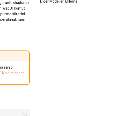
Diğer Modelleri Ekleme
 görüntü oluşturan
ion WebUI, komut
uşturma sürecini
ize olanak tanır
na sahip
UDA'nın önceden