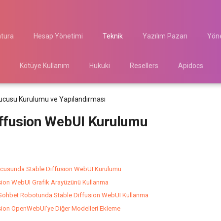
atura
Hesap Yönetimi
Teknik
Yazılım Pazarı
Yöne
Kötüye Kullanım
Hukuki
Resellers
Apidocs
cusu Kurulumu ve Yapılandırması
iffusion WebUI Kurulumu
cusunda Stable Diffusion WebUI Kurulumu
sion WebUI Grafik Arayüzünü Kullanma
Sohbet Robotunda Stable Diffusion WebUI Kullanma
sion OpenWebUI'ye Diğer Modelleri Ekleme