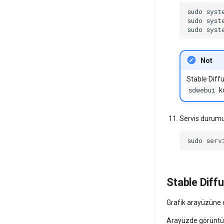
sudo
syst
sudo
syst
sudo
syst
Not
Stable Diff
sdwebui
ko
Servis durumu
sudo
serv
Stable Diff
Grafik arayüzüne 
Arayüzde görüntü 