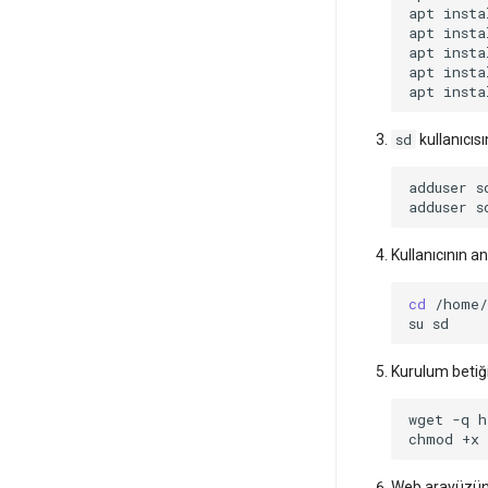
Şifre Brute‑Force Protection
apt
insta
with Fail2ban
apt
insta
apt
insta
iptables temel Linux güvenlik
apt
insta
duvarı ayarlama
apt
insta
Linux'ta Program Yönetimi:
Kurulum, Güncelleme ve
sd
kullanıcısı
Kaldırma
Varsayılan SSH Bağlantı
adduser
Noktasını Değiştirme
adduser
s
Swap Yönetimi: Oluşturma ve
Yeniden Boyutlandırma
Kullanıcının a
systemd'de Hizmetleri
Yönetme
cd
su
systemd'de journalctl ile
oturum açma
Kurulum betiğin
Yeni Kullanıcı Ekleme
Kullanıcı Erişim İzinlerini
wget
-q
Yönetme
chmod
+x
Web arayüzünü