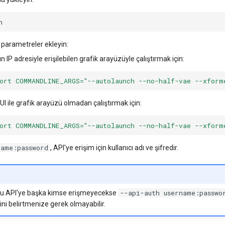
n parametreler ekleyin:
IP adresiyle erişilebilen grafik arayüzüyle çalıştırmak için:
ort COMMANDLINE_ARGS="--autolaunch --no-half-vae --xform
 ile grafik arayüzü olmadan çalıştırmak için:
ort COMMANDLINE_ARGS="--autolaunch --no-half-vae --xform
name:password
, API'ye erişim için kullanıcı adı ve şifredir.
--api-auth username:passwo
u API'ye başka kimse erişmeyecekse
ni belirtmenize gerek olmayabilir.