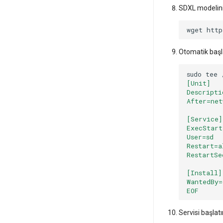
SDXL modelini 
wget
http
Otomatik başla
sudo
tee
[Unit]
Descripti
After=net
[Service]
ExecStart
User=sd
Restart=a
RestartSe
[Install]
WantedBy=
EOF
Servisi başlatı