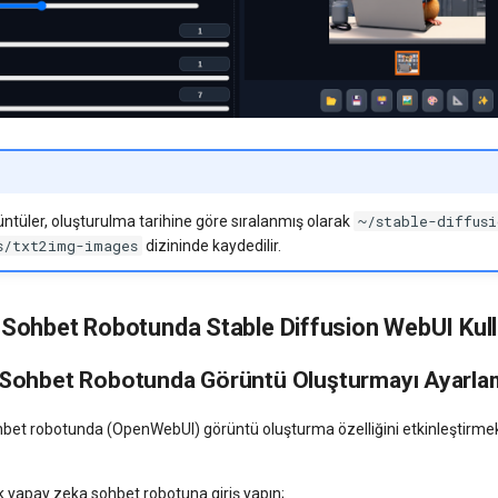
~/stable-diffusi
ntüler, oluşturulma tarihine göre sıralanmış olarak
s/txt2img-images
dizininde kaydedilir.
 Sohbet Robotunda Stable Diffusion WebUI Ku
Sohbet Robotunda Görüntü Oluşturmayı Ayarla
hbet robotunda (OpenWebUI) görüntü oluşturma özelliğini etkinleştirmek
k yapay zeka sohbet robotuna giriş yapın;