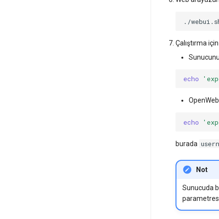
Çalıştırma içi
Sunucunun 
echo
'exp
OpenWebUI
echo
'exp
user
burada
Not
Sunucuda b
parametresi