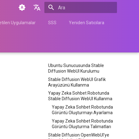
Arama başlatılıyor
English
tilen Uygulamalar
SSS
Yeniden Satıcılara
Türkçe
Français
Español
Ubuntu Sunucusunda Stable
Nederlands
Diffusion WebUI Kurulumu
中文
Stable Diffusion WebUI Grafik
Arayüzünü Kullanma
Հայերեն
Yapay Zeka Sohbet Robotunda
Stable Diffusion WebUI Kullanma
Yapay Zeka Sohbet Robotunda
Görüntü Oluşturmayı Ayarlama
Yapay Zeka Sohbet Robotunda
Görüntü Oluşturma Talimatları
Stable Diffusion OpenWebUI'ye