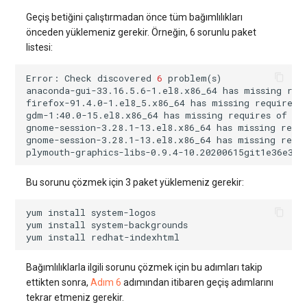
Geçiş betiğini çalıştırmadan önce tüm bağımlılıkları
önceden yüklemeniz gerekir. Örneğin, 6 sorunlu paket
listesi:
Error:
Check
discovered
6
problem
(
s
)
anaconda-gui-33.16.5.6-1.el8.x86_64
has
missing
req
firefox-91.4.0-1.el8_5.x86_64
has
missing
requires
gdm-1:40.0-15.el8.x86_64
has
missing
requires
of
gnome-session-3.28.1-13.el8.x86_64
has
missing
requ
gnome-session-3.28.1-13.el8.x86_64
has
missing
requ
plymouth-graphics-libs-0.9.4-10.20200615git1e36e30.
Bu sorunu çözmek için 3 paket yüklemeniz gerekir:
yum
install
yum
install
yum
install
Bağımlılıklarla ilgili sorunu çözmek için bu adımları takip
ettikten sonra,
Adım 6
adımından itibaren geçiş adımlarını
tekrar etmeniz gerekir.