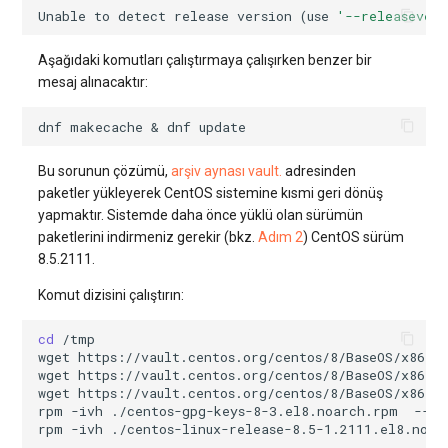
Unable
to
detect
release
version
(
use
'--releasever
Aşağıdaki komutları çalıştırmaya çalışırken benzer bir
mesaj alınacaktır:
dnf
makecache
&
dnf
Bu sorunun çözümü,
arşiv aynası vault.
adresinden
paketler yükleyerek CentOS sistemine kısmi geri dönüş
yapmaktır. Sistemde daha önce yüklü olan sürümün
paketlerini indirmeniz gerekir (bkz.
Adım 2
) CentOS sürüm
8.5.2111.
Komut dizisini çalıştırın:
cd
wget
wget
wget
rpm
-ivh
./centos-gpg-keys-8-3.el8.noarch.rpm
rpm
-ivh
./centos-linux-release-8.5-1.2111.el8.noar