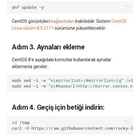
systemd'de journalctl ile
Web Sitesi Yönetimi
Sunucu Güç Yönetimi
dnf
update
oturum açma
Yönetilen Uygulamalar - Yourls
VPS Sunucu Fiyatlandırma
software.php
CentOS görüntüleri
bağlantıdan
indirilebilir. Sistem
CentOS
Depolama Yazılımı
Planının Güncellenmesi
Residential Proxy
Linux sürüm 8.5.2111
sürümüne yükseltilecektir.
Yeni Kullanıcı Ekleme
stocks.php
İletişim
Yazılım Yönetimi Soruları
Sunucu Yardımı (Remote
Kullanıcı Erişim İzinlerini
Hands Talebi)
tags.php
Adım 3. Aynaları ekleme
Yönetme
İzleme
CentOS 8'e aşağıdaki komutlar kullanılarak aynalar
S3 Object Storage HOSTKEY
traffic_plans.php
eklemeniz gerekir:
Yayın
Invapi Aracılığıyla Sunucu
vm.php
sudo
sed
-i
-e
"s|mirrorlist=|#mirrorlist=|g"
Yönetimi
Kubernetes
sudo
sed
-i
-e
"s|#baseurl=http://mirror.centos.org|
whmcs.php
Yetkilendirme ve Invapi
CRM ve eTicaret
Başlangıç Ekranı
Adım 4. Geçiş için betiği indirin:
Oyunlar
Sanal sunucu anlık görüntüleri
cd
curl
-O
(Snapshots)
Blockchain / Web3