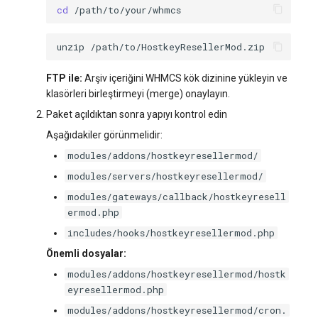
cd
unzip
FTP ile:
Arşiv içeriğini WHMCS kök dizinine yükleyin ve
klasörleri birleştirmeyi (merge) onaylayın.
Paket açıldıktan sonra yapıyı kontrol edin
Aşağıdakiler görünmelidir:
modules/addons/hostkeyresellermod/
modules/servers/hostkeyresellermod/
modules/gateways/callback/hostkeyresell
ermod.php
includes/hooks/hostkeyresellermod.php
Önemli dosyalar:
modules/addons/hostkeyresellermod/hostk
eyresellermod.php
modules/addons/hostkeyresellermod/cron.