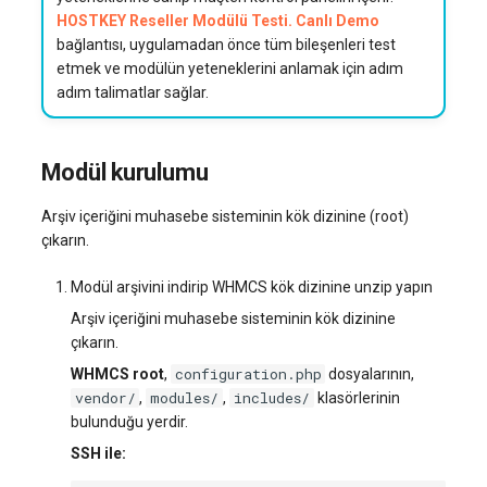
systemd'de journalctl ile
HOSTKEY Reseller Modülü Testi. Canlı Demo
Web Sitesi Yönetimi
Sunucu Güç Yönetimi
bağlantısı, uygulamadan önce tüm bileşenleri test
oturum açma
Yönetilen Uygulamalar - Yourls
Belirli bir ürünü düzenleyin
VPS Sunucu Fiyatlandırma
software.php
etmek ve modülün yeteneklerini anlamak için adım
Depolama Yazılımı
Planının Güncellenmesi
Residential Proxy
adım talimatlar sağlar.
Yeni Kullanıcı Ekleme
Details sekmesi
stocks.php
İletişim
Yazılım Yönetimi Soruları
Sunucu Yardımı (Remote
Kullanıcı Erişim İzinlerini
Price sekmesi
Hands Talebi)
tags.php
Modül kurulumu
Yönetme
İzleme
Sipariş edilen ürünlar için
S3 Object Storage HOSTKEY
traffic_plans.php
Arşiv içeriğini muhasebe sisteminin kök dizinine (root)
ödeme aktivasyonu
Yayın
çıkarın.
Invapi Aracılığıyla Sunucu
vm.php
Örnekler ve ipuçları
Yönetimi
Kubernetes
Modül arşivini indirip WHMCS kök dizinine unzip yapın
whmcs.php
Arşiv içeriğini muhasebe sisteminin kök dizinine
Tipik hatalar ve çözümler
Yetkilendirme ve Invapi
CRM ve eTicaret
çıkarın.
Başlangıç Ekranı
configuration.php
WHMCS root
,
dosyalarının,
Oyunlar
vendor/
modules/
includes/
,
,
klasörlerinin
Sanal sunucu anlık görüntüleri
bulunduğu yerdir.
(Snapshots)
Blockchain / Web3
SSH ile: