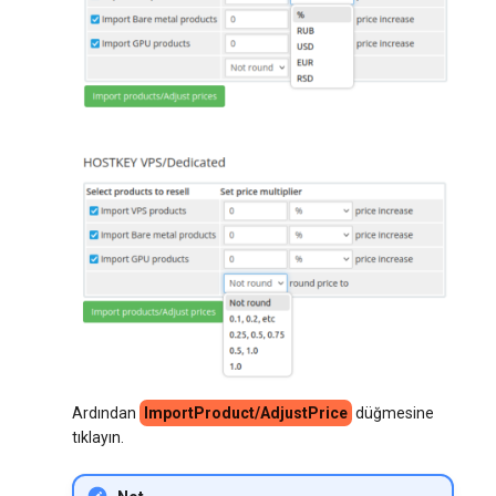
Ardından
ImportProduct/AdjustPrice
düğmesine
tıklayın.