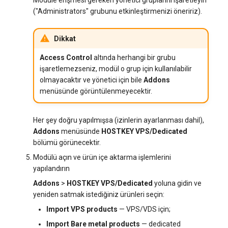
Modüle erişmesi gereken yönetici gruplarını işaretleyin
("Administrators" grubunu etkinleştirmenizi öneririz).
Dikkat
Access Control
altında herhangi bir grubu
işaretlemezseniz, modül o grup için kullanılabilir
olmayacaktır ve yönetici için bile
Addons
menüsünde görüntülenmeyecektir.
Her şey doğru yapılmışsa (izinlerin ayarlanması dahil),
Addons
menüsünde
HOSTKEY VPS/Dedicated
bölümü görünecektir.
Modülü açın ve ürün içe aktarma işlemlerini
yapılandırın
Addons
>
HOSTKEY VPS/Dedicated
yoluna gidin ve
yeniden satmak istediğiniz ürünleri seçin:
Import VPS products
— VPS/VDS için;
Import Bare metal products
— dedicated