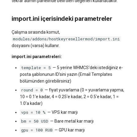
tekrar admin panelinde belirtilen değerleri kullanacaktır.
import.ini içerisindeki parametreler
Çalışma sırasında komut,
modules/addons/hostkeyresellermod/import.ini
dosyasını (varsa) kullanır.
import.ini parametreleri:
template = 5
— 5 yerine WHMCS'deki istediğiniz e-
posta şablonunun ID'sini yazın (Email Templates
bölümünden görebilirsiniz)
round = 0
— fiyat yuvarlama (0 = yuvarlama yapma,
10 = 0.1'e kadar, 4 = 0.25'e kadar, 2 = 0.5'e kadar, 1 =
1.0'a kadar)
vps = 10 %
— VPS kar marjı
bm = 50 USD
— Bare metal kar marjı
gpu = 100 RUB
— GPU kar marjı