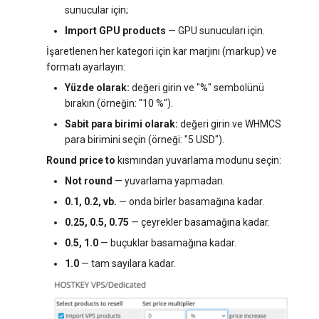
sunucular için;
Import GPU products
— GPU sunucuları için.
İşaretlenen her kategori için kar marjını (markup) ve
formatı ayarlayın:
Yüzde olarak:
değeri girin ve "%" sembolünü
bırakın (örneğin: "10 %").
Sabit para birimi olarak:
değeri girin ve WHMCS
para birimini seçin (örneği: "5 USD").
Round price to
kısmından yuvarlama modunu seçin:
Not round
— yuvarlama yapmadan.
0.1, 0.2, vb.
— onda birler basamağına kadar.
0.25, 0.5, 0.75
— çeyrekler basamağına kadar.
0.5, 1.0
— buçuklar basamağına kadar.
1.0
— tam sayılara kadar.