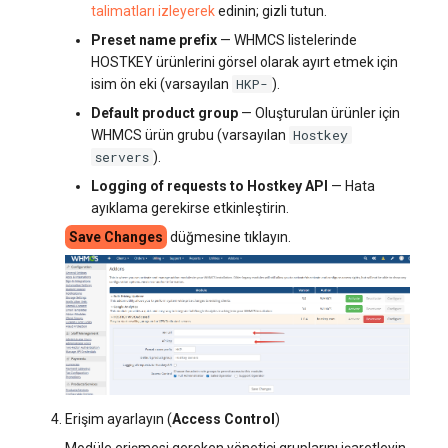
talimatları izleyerek
edinin; gizli tutun.
Preset name prefix
— WHMCS listelerinde
HOSTKEY ürünlerini görsel olarak ayırt etmek için
HKP-
isim ön eki (varsayılan
).
Default product group
— Oluşturulan ürünler için
Hostkey
WHMCS ürün grubu (varsayılan
servers
).
Logging of requests to Hostkey API
— Hata
ayıklama gerekirse etkinleştirin.
Save Changes
düğmesine tıklayın.
Erişim ayarlayın (
Access Control
)