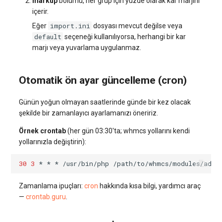
markup
bölümü, her grup için yüzde olarak kar marjını
içerir.
import.ini
Eğer
dosyası mevcut değilse veya
default
seçeneği kullanılıyorsa, herhangi bir kar
marjı veya yuvarlama uygulanmaz.
Otomatik ön ayar güncelleme (cron)
Günün yoğun olmayan saatlerinde günde bir kez olacak
şekilde bir zamanlayıcı ayarlamanızı öneririz.
Örnek crontab
(her gün 03:30'ta; whmcs yollarını kendi
yollarınızla değiştirin):
30
3
*
*
*
/usr/bin/php
/path/to/whmcs/modules/addo
Zamanlama ipuçları:
cron
hakkında kısa bilgi, yardımcı araç
—
crontab.guru
.