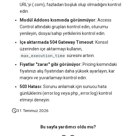
URL'yi (.com), fazladan boşluk olup olmadığını kontrol
edin.
Modül Addons kısmında görünmüyor:
Access
Control altındaki grupları kontrol edin, oturumu
yenileyin, dosya/sahip yetkilerini kontrol edin.
İçe aktarmada 504 Gateway Timeout:
Konsol
üzerinden içe aktarmayı kullanın,
max_execution_time
süresini artırın.
Fiyatlar "zarar" gibi görünüyor:
Pricing kısmındaki
fiyatınızı alış fiyatından daha yüksek ayarlayın; kar
marjını ve yuvarlamayı kontrol edin.
503 Hatası:
Sorunu anlamak için sunucu hata
günlüklerini (error.log veya php_error.log) kontrol
etmeyi deneyin.
31 Temmuz 2026
Bu sayfa yardımcı oldu mu?