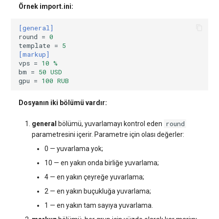
Örnek import.ini:
[general]
round
=
0
template
=
5
[markup]
vps
=
10 %
bm
=
50 USD
gpu
=
100 RUB
Dosyanın iki bölümü vardır:
round
general
bölümü, yuvarlamayı kontrol eden
parametresini içerir. Parametre için olası değerler:
0 — yuvarlama yok;
10 — en yakın onda birliğe yuvarlama;
4 — en yakın çeyreğe yuvarlama;
2 — en yakın buçukluğa yuvarlama;
1 — en yakın tam sayıya yuvarlama.