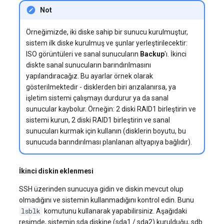
Not
Örneğimizde, iki diske sahip bir sunucu kurulmuştur,
sistem ilk diske kurulmuş ve şunlar yerleştirilecektir:
ISO görüntüleri ve sanal sunucuların
Backup
'ı. İkinci
diskte sanal sunucuların barındırılmasını
yapılandıracağız. Bu ayarlar örnek olarak
gösterilmektedir - disklerden biri arızalanırsa, ya
işletim sistemi çalışmayı durdurur ya da sanal
sunucular kaybolur. Örneğin: 2 diski RAID1 birleştirin ve
sistemi kurun, 2 diski RAID1 birleştirin ve sanal
sunucuları kurmak için kullanın (disklerin boyutu, bu
sunucuda barındırılması planlanan altyapıya bağlıdır).
İkinci diskin eklenmesi
SSH üzerinden sunucuya gidin ve diskin mevcut olup
olmadığını ve sistemin kullanmadığını kontrol edin. Bunu
lsblk
komutunu kullanarak yapabilirsiniz. Aşağıdaki
resimde, sistemin sda diskine (sda1 / sda2) kurulduğu, sdb