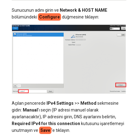
Sunucunun adını girin ve
Network & HOST NAME
bölümündeki
Configure
düğmesine tıklayın:
Açılan pencerede
IPv4 Settings
>>
Method
sekmesine
gidin:
Manual
'ı seçin (IP adresi manuel olarak
ayarlanacaktır), IP adresini girin, DNS ayarlarını belirtin,
Required IPv4 for this connection
kutusunu işaretlemeyi
unutmayın ve
Save
'e tıklayın.