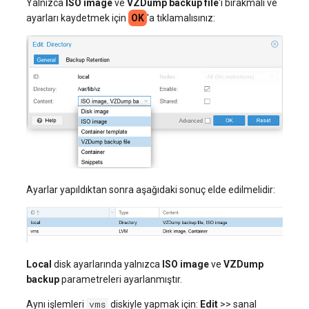
Yalnızca
ISO image
ve
VZDump backup file
'ı bırakmalı ve
ayarları kaydetmek için
OK
'a tıklamalısınız:
Ayarlar yapıldıktan sonra aşağıdaki sonuç elde edilmelidir:
Local
disk ayarlarında yalnızca
ISO image
ve
VZDump
backup
parametreleri ayarlanmıştır.
vms
Aynı işlemleri
diskiyle yapmak için:
Edit
>> sanal