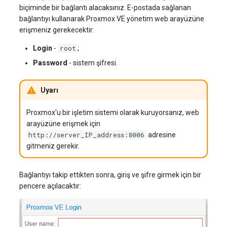
biçiminde bir bağlantı alacaksınız. E-postada sağlanan
systemd'de journalctl ile
Web Sitesi Yönetimi
Sunucu Güç Yönetimi
bağlantıyı kullanarak Proxmox VE yönetim web arayüzüne
oturum açma
Yönetilen Uygulamalar - Yourls
VPS Sunucu Fiyatlandırma
software.php
erişmeniz gerekecektir:
Depolama Yazılımı
Planının Güncellenmesi
Residential Proxy
Yeni Kullanıcı Ekleme
root
stocks.php
Login
-
;
İletişim
Yazılım Yönetimi Soruları
Sunucu Yardımı (Remote
Password
- sistem şifresi.
Kullanıcı Erişim İzinlerini
Hands Talebi)
tags.php
Yönetme
İzleme
Uyarı
S3 Object Storage HOSTKEY
traffic_plans.php
Yayın
Proxmox'u bir işletim sistemi olarak kuruyorsanız, web
Invapi Aracılığıyla Sunucu
vm.php
arayüzüne erişmek için
Yönetimi
Kubernetes
http://server_IP_address:8006
adresine
gitmeniz gerekir.
whmcs.php
Yetkilendirme ve Invapi
CRM ve eTicaret
Başlangıç Ekranı
Bağlantıyı takip ettikten sonra, giriş ve şifre girmek için bir
Oyunlar
pencere açılacaktır:
Sanal sunucu anlık görüntüleri
(Snapshots)
Blockchain / Web3