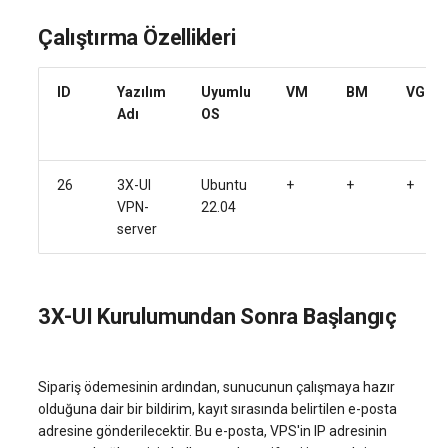
systemd'de journalctl ile
Sunucu Güç Yönetimi
Çalıştırma Özellikleri
oturum açma
Yönetilen Uygulamalar - Yourls
Çalıştırma Özellikleri
VPS Sunucu Fiyatlandırma
software.php
Planının Güncellenmesi
Residential Proxy
Yeni Kullanıcı Ekleme
Video Eğitimi
ID
Yazılım
Uyumlu
VM
BM
VGPU
stocks.php
Adı
OS
Yazılım Yönetimi Soruları
Sunucu Yardımı (Remote
Kullanıcı Erişim İzinlerini
API Kullanarak 3X-UI
Hands Talebi)
tags.php
Yönetme
Sunucusu Sipariş Etme
26
3X-UI
Ubuntu
+
+
+
S3 Object Storage HOSTKEY
traffic_plans.php
VPN-
22.04
server
Invapi Aracılığıyla Sunucu
vm.php
Yönetimi
whmcs.php
3X-UI Kurulumundan Sonra Başlangıç
Yetkilendirme ve Invapi
Başlangıç Ekranı
Sanal sunucu anlık görüntüleri
Sipariş ödemesinin ardından, sunucunun çalışmaya hazır
olduğuna dair bir bildirim, kayıt sırasında belirtilen e-posta
(Snapshots)
adresine gönderilecektir. Bu e-posta, VPS'in IP adresinin