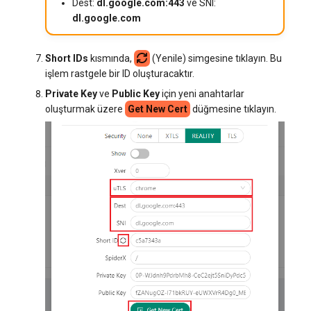
Dest:
dl.google.com:443
ve SNI:
dl.google.com
Short IDs
kısmında,
(Yenile) simgesine tıklayın. Bu
işlem rastgele bir ID oluşturacaktır.
Private Key
ve
Public Key
için yeni anahtarlar
oluşturmak üzere
Get New Cert
düğmesine tıklayın.