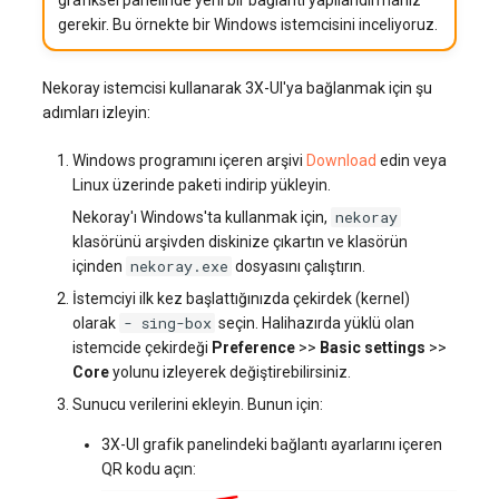
gerekir. Bu örnekte bir Windows istemcisini inceliyoruz.
Nekoray istemcisi kullanarak 3X-UI'ya bağlanmak için şu
adımları izleyin:
Windows programını içeren arşivi
Download
edin veya
Linux üzerinde paketi indirip yükleyin.
nekoray
Nekoray'ı Windows'ta kullanmak için,
klasörünü arşivden diskinize çıkartın ve klasörün
nekoray.exe
içinden
dosyasını çalıştırın.
İstemciyi ilk kez başlattığınızda çekirdek (kernel)
- sing-box
olarak
seçin. Halihazırda yüklü olan
istemcide çekirdeği
Preference
>>
Basic settings
>>
Core
yolunu izleyerek değiştirebilirsiniz.
Sunucu verilerini ekleyin. Bunun için:
3X-UI grafik panelindeki bağlantı ayarlarını içeren
QR kodu açın: