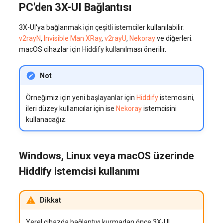
PC'den 3X-UI Bağlantısı
3X-UI'ya bağlanmak için çeşitli istemciler kullanılabilir:
v2rayN
,
Invisible Man XRay
,
v2rayU
,
Nekoray
ve diğerleri.
macOS cihazlar için Hiddify kullanılması önerilir.
Not
Örneğimiz için yeni başlayanlar için
Hiddify
istemcisini,
ileri düzey kullanıcılar için ise
Nekoray
istemcisini
kullanacağız.
Windows, Linux veya macOS üzerinde
Hiddify istemcisi kullanımı
Dikkat
Yerel cihazda bağlantıyı kurmadan önce 3X-UI