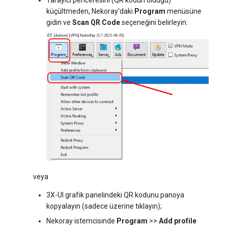
Tarayıcı penceresini (QR kodun olduğu)
küçültmeden, Nekoray'daki
Program
menüsüne
gidin ve
Scan QR Code
seçeneğini belirleyin:
veya
3X-UI grafik panelindeki QR kodunu panoya
kopyalayın (sadece üzerine tıklayın);
Nekoray istemcisinde
Program
>>
Add profile