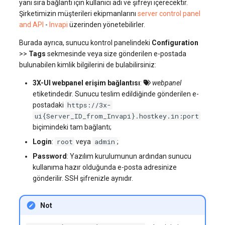
yanı sıra bağlantı için kullanıcı adı ve şifreyi içerecektir.
Şirketimizin müşterileri ekipmanlarını
server control panel
and API
-
Invapi
üzerinden yönetebilirler.
Burada ayrıca, sunucu kontrol panelindeki
Configuration
>>
Tags
sekmesinde veya size gönderilen e-postada
bulunabilen kimlik bilgilerini de bulabilirsiniz:
3X-UI webpanel erişim bağlantısı
:
webpanel
etiketindedir. Sunucu teslim edildiğinde gönderilen e-
https://3x-
postadaki
ui{Server_ID_from_Invapi}.hostkey.in:port
biçimindeki tam bağlantı;
root
admin
Login
:
veya
;
Password
: Yazılım kurulumunun ardından sunucu
kullanıma hazır olduğunda e-posta adresinize
gönderilir. SSH şifrenizle aynıdır.
Not