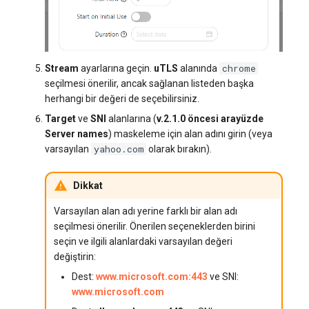
chrome
Stream
ayarlarına geçin.
uTLS
alanında
seçilmesi önerilir, ancak sağlanan listeden başka
herhangi bir değeri de seçebilirsiniz.
Target
ve
SNI
alanlarına (
v.2.1.0 öncesi arayüzde
Server names
) maskeleme için alan adını girin (veya
yahoo.com
varsayılan
olarak bırakın).
Dikkat
Varsayılan alan adı yerine farklı bir alan adı
seçilmesi önerilir. Önerilen seçeneklerden birini
seçin ve ilgili alanlardaki varsayılan değeri
değiştirin:
Dest:
www.microsoft.com:443
ve SNI:
www.microsoft.com