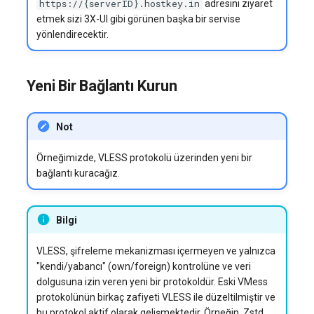
https://{serverID}.hostkey.in
adresini ziyaret
etmek sizi 3X-UI gibi görünen başka bir servise
yönlendirecektir.
Yeni Bir Bağlantı Kurun
Not
Örneğimizde, VLESS protokolü üzerinden yeni bir
bağlantı kuracağız.
Bilgi
VLESS, şifreleme mekanizması içermeyen ve yalnızca
"kendi/yabancı" (own/foreign) kontrolüne ve veri
dolgusuna izin veren yeni bir protokoldür. Eski VMess
protokolünün birkaç zafiyeti VLESS ile düzeltilmiştir ve
bu protokol aktif olarak gelişmektedir. Örneğin, Zstd