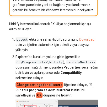
grafiksel panelinde yeni bir bağlantı yapılandırmanız
gerekir. Bu örnekte bir Windows istemcisini inceliyoruz.
Hiddify istemcisi kullanarak 3X-UI'ya bağlanmak için şu
adımları izleyin:
Latest
etiketine sahip Hiddify sürümünü
Download
edin ve işletim sisteminiz için paketi veya dosyayı
yükleyin.
Explorer'da kurulum yoluna gidin (genellikle
C:\Program Files\hiddify
HiddifyNext.exe
),
dosyasının sağ tık menüsünden
Properties
seçeneğini
belirleyin ve açılan pencerede
Compatibility
sekmesine tıklayın.
Change settings for all users
öğesine tıklayın,
Run this program as administrator
kutusunu
işaretleyin ve
OK
düğmesine tıklayın.