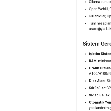
Ollama sunucus
Open WebUI, O
Kullanıcılar, O
Tüm hesaplamal
aracılığıyla LLM
Sistem Gerek
İşletim Siste
RAM
: minim
Grafik Hızlan
A100/H100/RTX
Disk Alanı
: S
Sürücüler
: G
Video Bellek
Otomatik Yen
yapılandırılmış