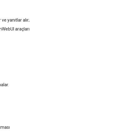
ve yanıtlar alır;
enWebUI araçları
alar.
tması