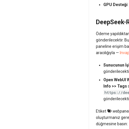
GPU Desteği
DeepSeek-R1
Ödeme yapıldıktan 
gönderilecektir. B
paneline erişim ba
aracılığıyla —
Invap
Sunucunun İşl
gönderilecekti
Open WebUI W
Info >> Tags
https://de
gönderilecekti
Etiket
webpane
oluşturmanız ger
düğmesine basın: