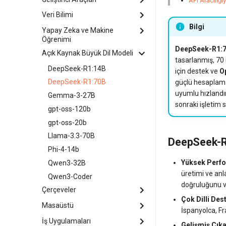
API Aracılığı
CloudPanel
Haltdos Community WAF
MongoDB
Veri Bilimi
CapRover
cPanel
Hiddify
MySQL
Bilgi
Dokku
Yapay Zeka ve Makine
Anaconda
CyberPanel
H-UI VPN Sunucusu
Öğrenimi
OpenSearch
Ücretsiz Domain Certbot
Apache Airflow
DeepSeek-R1:
EasyPanel
OpenVPN
Açık Kaynak Büyük Dil Modeli
Kendi Sunucunuzda
RabbitMQ
Gitea
JupyterLab
tasarlanmış, 70 
Barındırılan AI Sohbet Botu
FASTPANEL
Outline
Redis
DeepSeek-R1:14B
GitLab
Jupyter Notebook
için destek ve
O
Apache Spark
HestiaCP
Telegram MTProxy
DeepSeek-R1:70B
Jenkins
güçlü hesaplama 
CogVideoX-5b
ISPConfig
Wazuh
uyumlu hızlandır
Gemma-3-27B
LinuxPatch Appliance
ComfyUI
OpenPanel
sonraki işletim 
WireGuard VPN
gpt-oss-120b
NATS
Dify
Webmin
gpt-oss-20b
Nginx
Hallo3
WHMCS
Llama-3.3-70B
Portainer
DeepSeek-R1
HunyuanVideo
Phi-4-14b
Splunk Enterprise (Ücretsiz
OpenClaw
Deneme)
Yüksek Perf
Qwen3-32B
PyTorch
Temporal
üretimi ve an
Qwen3-Coder
TensorFlow
doğruluğunu ve
Çerçeveler
Çok Dilli Des
Masaüstü
Django
İspanyolca, Fr
LAMP
İş Uygulamaları
Apache Guacamole + Xfce
Gelişmiş Çık