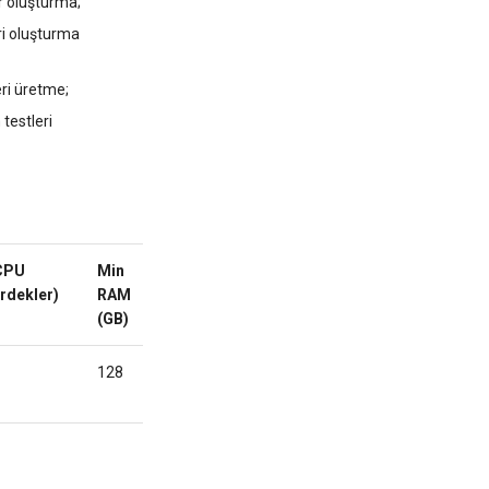
ar oluşturma;
ri oluşturma
eri üretme;
testleri
CPU
Min
Min
Özel
Aktif
rdekler)
RAM
HDD/SSD
Alan
(GB)
(GB)
Adı
128
240
Hayır
SİPARİŞ
VER