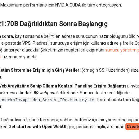
: Maksimum performans için NVIDIA CUDA ile tam entegrasyon.
:70B Dağıtıldıktan Sonra Başlangıç
sonra, kayıt sırasında belirtilen adrese sunucunun hazır olduğunu bildir
u e-postada VPS IP adresi, sunucuya erişim için kullanıcı adı ve şifre ile
ğlantısı yer alacaktır. Şirketimizin müşterileri ekipmanı
sunucu yönetim p
i
üzerinden yönetir.
etim Sistemine Erişim İçin Giriş Verileri
(örneğin SSH üzerinden) size 
r.
eb Arayüzüne Sahip Ollama Kontrol Paneline Erişim Bağlantısı
: Inva
sekmesi altındaki
webpanel
etiketinde. Sunucu teslim edildiğinde
epseek<Invapi'den_Server_ID>.hostkey.in
formatındaki tam bağl
r.
l
bağlantısına tıkladıktan sonra, sohbet botunuz için bir yönetici hesap ad
eken
Get started with Open WebUI
giriş penceresi açılır, ardından
Creat