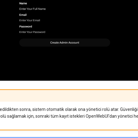
dedildikten sonra, sistem otomatik olarak ona yönetici rolü atar. Güvenliği
olü sağlamak için, sonraki tüm kayıt istekleri OpenWebUI'dan yönetici hes