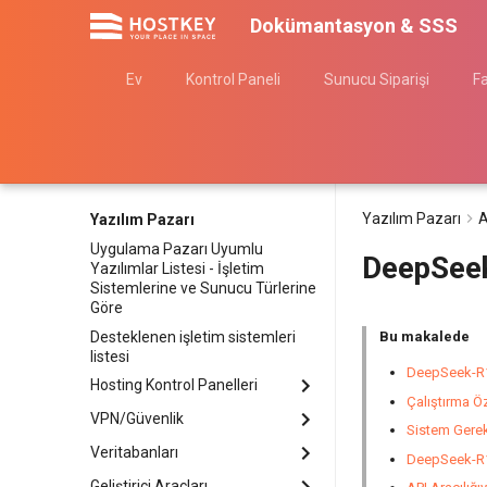
Dokümantasyon & SSS
Ev
Kontrol Paneli
Sunucu Siparişi
F
Yazılım Pazarı
A
Yazılım Pazarı
Uygulama Pazarı Uyumlu
DeepSee
Yazılımlar Listesi - İşletim
Sistemlerine ve Sunucu Türlerine
Göre
Desteklenen işletim sistemleri
Bu makalede
listesi
DeepSeek-R1:
Hosting Kontrol Panelleri
Çalıştırma Öz
VPN/Güvenlik
Ispmanager
Sistem Gereks
aaPanel
Veritabanları
3X-UI Grafik Paneli
DeepSeek-R1:
BrainyCP
AmneziaVPN Server
Geliştirici Araçları
ClickHouse