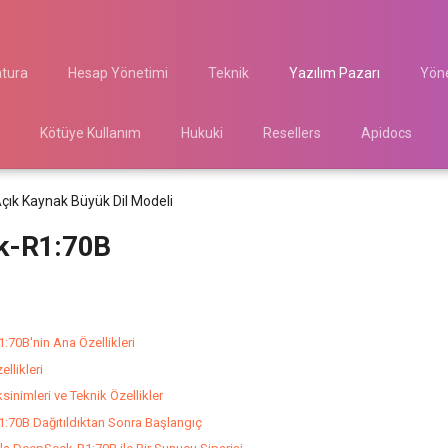
atura
Hesap Yönetimi
Teknik
Yazılım Pazarı
Yöne
Kötüye Kullanım
Hukuki
Resellers
Apidocs
çık Kaynak Büyük Dil Modeli
k-R1:70B
70B'nin Ana Özellikleri
ellikleri
inimleri ve Teknik Özellikler
70B Dağıtıldıktan Sonra Başlangıç