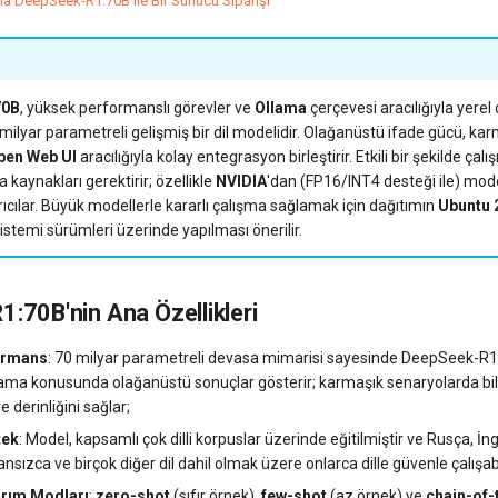
yla DeepSeek-R1:70B ile Bir Sunucu Siparişi
70B
, yüksek performanslı görevler ve
Ollama
çerçevesi aracılığıyla yerel 
milyar parametreli gelişmiş bir dil modelidir. Olağanüstü ifade gücü, kar
pen Web UI
aracılığıyla kolay entegrasyon birleştirir. Etkili bir şekilde çal
kaynakları gerektirir; özellikle
NVIDIA
'dan (FP16/INT4 desteği ile) mod
ıcılar. Büyük modellerle kararlı çalışma sağlamak için dağıtımın
Ubuntu 
sistemi sürümleri üzerinde yapılması önerilir.
:70B'nin Ana Özellikleri
ormans
: 70 milyar parametreli devasa mimarisi sayesinde DeepSeek-R1:
lama konusunda olağanüstü sonuçlar gösterir; karmaşık senaryolarda bile
 derinliğini sağlar;
tek
: Model, kapsamlı çok dilli korpuslar üzerinde eğitilmiştir ve Rusça, İng
ansızca ve birçok diğer dil dahil olmak üzere onlarca dille güvenle çalışabi
arım Modları
:
zero-shot
(sıfır örnek),
few-shot
(az örnek) ve
chain-of-