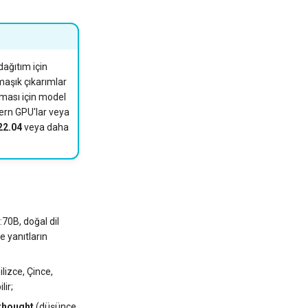
dağıtım için
maşık çıkarımlar
ışması için model
ern GPU'lar veya
22.04
veya daha
70B, doğal dil
 yanıtların
ilizce, Çince,
lir;
thought
(düşünce