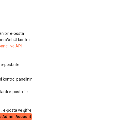
en bir e-posta
 OpenWebUI kontrol
aneli ve API
e-posta ile
pi kontrol panelinin
antı e-posta ile
ı, e-posta ve şifre
e Admin Account