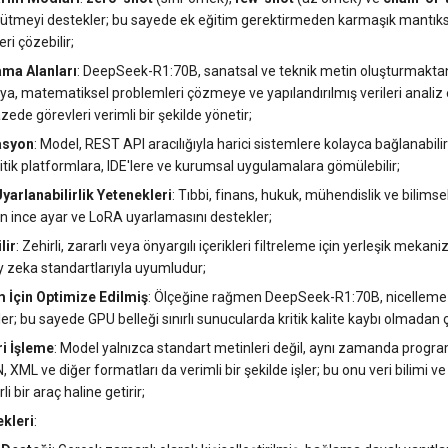
yürütmeyi destekler; bu sayede ek eğitim gerektirmeden karmaşık mantıksa
eri çözebilir;
ama Alanları
: DeepSeek-R1:70B, sanatsal ve teknik metin oluşturmakt
ya, matematiksel problemleri çözmeye ve yapılandırılmış verileri anali
zede görevleri verimli bir şekilde yönetir;
asyon
: Model, REST API aracılığıyla harici sistemlere kolayca bağlanabil
litik platformlara, IDE'lere ve kurumsal uygulamalara gömülebilir;
Uyarlanabilirlik Yetenekleri
: Tıbbi, finans, hukuk, mühendislik ve bilimse
çin ince ayar ve LoRA uyarlamasını destekler;
lir
: Zehirli, zararlı veya önyargılı içerikleri filtreleme için yerleşik mekani
 zeka standartlarıyla uyumludur;
m İçin Optimize Edilmiş
: Ölçeğine rağmen DeepSeek-R1:70B, nicelleme 
r; bu sayede GPU belleği sınırlı sunucularda kritik kalite kaybı olmadan çalı
i İşleme
: Model yalnızca standart metinleri değil, aynı zamanda progra
N, XML ve diğer formatları da verimli bir şekilde işler; bu onu veri bilimi
i bir araç haline getirir;
ekleri
: