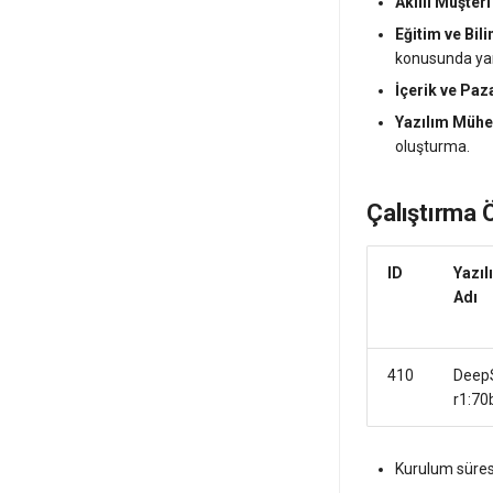
Pterodactyl Kontrol Paneli
Akıllı Müşter
Rust Server
Eğitim ve Bil
konusunda ya
İçerik ve Pa
Yazılım Mühe
oluşturma.
Çalıştırma Ö
ID
Yazıl
Adı
410
Deep
r1:70
Kurulum süresi,