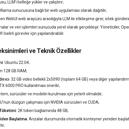
u, LLM'i belleğe yükler ve çalıştırır;
llama sunucusuna bağlı bir web uygulaması olarak dağıtılır;
pen WebUI web arayüzü aracılığıyla LLM ile etkileşime girer, istek gönderir 
ar ve veri işlemleri sunucuda yerel olarak gerçekleşir. Yöneticiler, Op
'i belirli görevler için yapılandırabilir.
sinimleri ve Teknik Özellikler
mi
: Ubuntu 22.04;
um 128 GB RAM;
dırıcı
: 32 GB video bellekli 2x5090 (toplam 64 GB) veya diğer yapılandırm
 6000 PRO kullanılması önerilir;
istem, sürücüler ve modelin kurulması için yeterli olmalıdır;
PU'nun düzgün çalışması için NVIDIA sürücüleri ve CUDA;
 Tüketimi
: 2K token bağlamında 48 GB;
iden Başlatma
: Arızalar durumunda otomatik konteyner yeniden başla
tır;