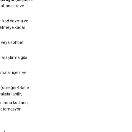
l, analitik ve
an kod yazma ve
z etmeye kadar
ir veya sohbet
l araştırma gibi
zmalar içerir ve
(örneğin 4-bit'e
ştırılabilir;
mlama kodlarını,
 ve otomasyon