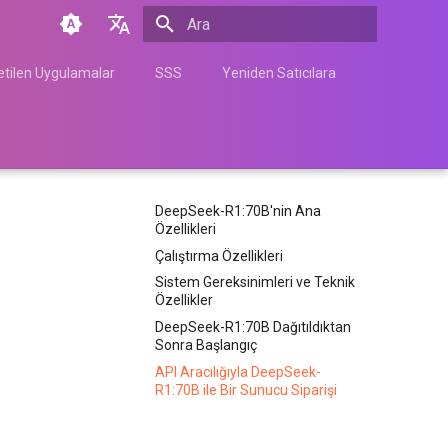
Arama başlatılıyor
English
tilen Uygulamalar
SSS
Yeniden Satıcılara
Türkçe
Français
Español
DeepSeek-R1:70B'nin Ana
Nederlands
Özellikleri
中文
Çalıştırma Özellikleri
Sistem Gereksinimleri ve Teknik
Հայերեն
Özellikler
DeepSeek-R1:70B Dağıtıldıktan
Sonra Başlangıç
API Aracılığıyla DeepSeek-
R1:70B ile Bir Sunucu Siparişi