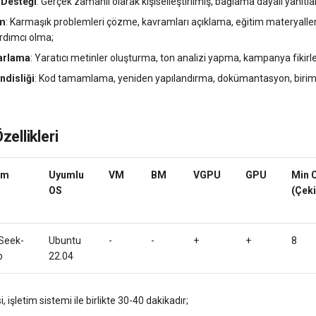
i Desteği
: Gerçek zamanlı olarak kişiselleştirilmiş, bağlama dayalı yanıtl
im
: Karmaşık problemleri çözme, kavramları açıklama, eğitim materyalle
rdımcı olma;
zarlama
: Yaratıcı metinler oluşturma, ton analizi yapma, kampanya fikirl
ndisliği
: Kod tamamlama, yeniden yapılandırma, dokümantasyon, birim 
zellikleri
ım
Uyumlu
VM
BM
VGPU
GPU
Min 
OS
(Çeki
Seek-
Ubuntu
-
-
+
+
8
b
22.04
 işletim sistemi ile birlikte 30-40 dakikadır;