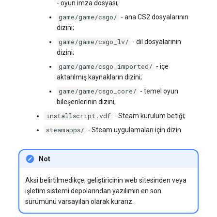
- oyun imza dosyası;
game/game/csgo/
- ana CS2 dosyalarının
dizini;
game/game/csgo_lv/
- dil dosyalarının
dizini;
game/game/csgo_imported/
- içe
aktarılmış kaynakların dizini;
game/game/csgo_core/
- temel oyun
bileşenlerinin dizini;
installscript.vdf
- Steam kurulum betiği;
steamapps/
- Steam uygulamaları için dizin.
Not
Aksi belirtilmedikçe, geliştiricinin web sitesinden veya
işletim sistemi depolarından yazılımın en son
sürümünü varsayılan olarak kurarız.