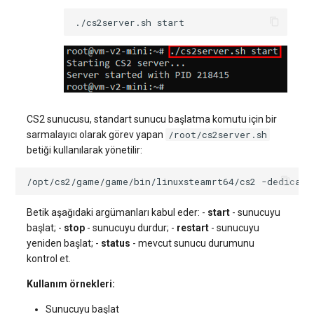
./cs2server.sh
CS2 sunucusu, standart sunucu başlatma komutu için bir
/root/cs2server.sh
sarmalayıcı olarak görev yapan
betiği kullanılarak yönetilir:
/opt/cs2/game/game/bin/linuxsteamrt64/cs2
-dedicate
Betik aşağıdaki argümanları kabul eder: -
start
- sunucuyu
başlat; -
stop
- sunucuyu durdur; -
restart
- sunucuyu
yeniden başlat; -
status
- mevcut sunucu durumunu
kontrol et.
Kullanım örnekleri:
Sunucuyu başlat