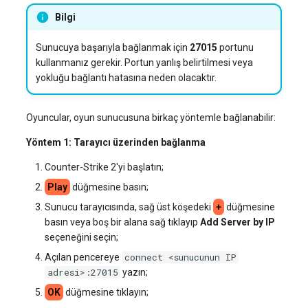
Bilgi
Sunucuya başarıyla bağlanmak için
27015
portunu
kullanmanız gerekir. Portun yanlış belirtilmesi veya
yokluğu bağlantı hatasına neden olacaktır.
Oyuncular, oyun sunucusuna birkaç yöntemle bağlanabilir:
Yöntem 1: Tarayıcı üzerinden bağlanma
Counter-Strike 2'yi başlatın;
Play
düğmesine basın;
Sunucu tarayıcısında, sağ üst köşedeki
+
düğmesine
basın veya boş bir alana sağ tıklayıp
Add Server by IP
seçeneğini seçin;
connect <sunucunun IP
Açılan pencereye
adresi>:27015
yazın;
OK
düğmesine tıklayın;