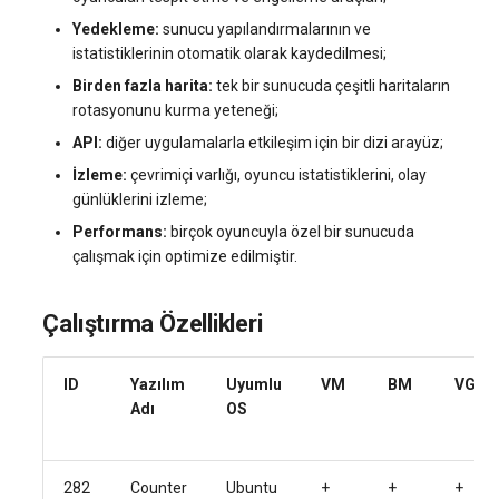
systemd'de journalctl ile
Sunucu Güç Yönetimi
Yedekleme:
sunucu yapılandırmalarının ve
oturum açma
Yönetilen Uygulamalar - Yourls
VPS Sunucu Fiyatlandırma
software.php
istatistiklerinin otomatik olarak kaydedilmesi;
Planının Güncellenmesi
Residential Proxy
Birden fazla harita:
tek bir sunucuda çeşitli haritaların
Yeni Kullanıcı Ekleme
stocks.php
rotasyonunu kurma yeteneği;
Yazılım Yönetimi Soruları
Sunucu Yardımı (Remote
API:
diğer uygulamalarla etkileşim için bir dizi arayüz;
Kullanıcı Erişim İzinlerini
Hands Talebi)
tags.php
İzleme:
çevrimiçi varlığı, oyuncu istatistiklerini, olay
Yönetme
günlüklerini izleme;
S3 Object Storage HOSTKEY
traffic_plans.php
Performans:
birçok oyuncuyla özel bir sunucuda
çalışmak için optimize edilmiştir.
Invapi Aracılığıyla Sunucu
vm.php
Yönetimi
Çalıştırma Özellikleri
whmcs.php
Yetkilendirme ve Invapi
Başlangıç Ekranı
ID
Yazılım
Uyumlu
VM
BM
VGPU
Adı
OS
Sanal sunucu anlık görüntüleri
(Snapshots)
282
Counter
Ubuntu
+
+
+