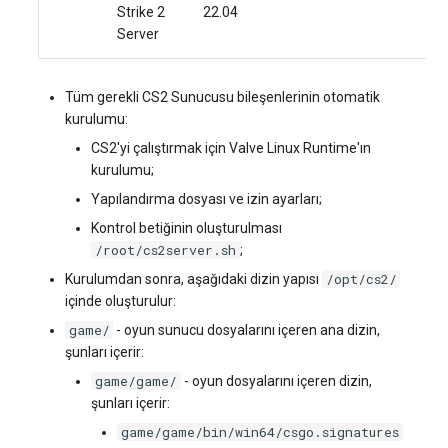
Strike 2
22.04
Server
Tüm gerekli CS2 Sunucusu bileşenlerinin otomatik
kurulumu:
CS2'yi çalıştırmak için Valve Linux Runtime'ın
kurulumu;
Yapılandırma dosyası ve izin ayarları;
Kontrol betiğinin oluşturulması
/root/cs2server.sh
;
/opt/cs2/
Kurulumdan sonra, aşağıdaki dizin yapısı
içinde oluşturulur:
game/
- oyun sunucu dosyalarını içeren ana dizin,
şunları içerir:
game/game/
- oyun dosyalarını içeren dizin,
şunları içerir:
game/game/bin/win64/csgo.signatures