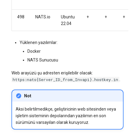
498
NATS.io
Ubuntu
+
+
+
22.04
Yüklenen yazılımlar:
Docker
NATS Sunucusu
Web arayüzü şu adresten erişilebilir olacak:
https:nats{Server_ID_from_Invapi}.hostkey.in
.
Not
Aksi belirtilmedikçe, geliştiricinin web sitesinden veya
işletim sisteminin depolarından yazılımın en son
sürümünü varsayılan olarak kuruyoruz.