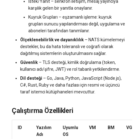
İstek/Yanıt – senkron iletişim, mesaj yayıncıya
systemd'de journalctl ile
Sunucu Güç Yönetimi
karşılık gelen bir yanıtla onaylanır.
oturum açma
Yönetilen Uygulamalar - Yourls
VPS Sunucu Fiyatlandırma
software.php
Kuyruk Grupları – eşzamanlı işleme: kuyruk
Planının Güncellenmesi
Residential Proxy
grupları sunucu yapılandırması değil, uygulama ve
Yeni Kullanıcı Ekleme
stocks.php
aboneleri tarafından tanımlanır.
Yazılım Yönetimi Soruları
Sunucu Yardımı (Remote
Ölçeklenebilirlik ve dayanıklılık
– NATS kümelemeyi
Kullanıcı Erişim İzinlerini
Hands Talebi)
tags.php
destekler, bu da hata toleranslı ve coğrafi olarak
Yönetme
dağıtılmış sistemlerin oluşturulmasını sağlar.
S3 Object Storage HOSTKEY
traffic_plans.php
Güvenlik
– TLS desteği, kimlik doğrulama (token,
kullanıcı adı/şifre, JWT) ve rol tabanlı yetkilendirme.
Invapi Aracılığıyla Sunucu
vm.php
Dil desteği
– Go, Java, Python, JavaScript (Node.js),
Yönetimi
C#, Rust, Ruby ve daha fazlası için resmi ve üçüncü
whmcs.php
taraf istemci kütüphaneleri mevcuttur.
Yetkilendirme ve Invapi
Başlangıç Ekranı
Çalıştırma Özellikleri
Sanal sunucu anlık görüntüleri
(Snapshots)
ID
Yazılım
Uyumlu
VM
BM
VGPU
Adı
OS