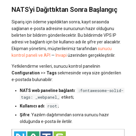
NATS'yi Dağıttıktan Sonra Başlangıç
Sipariş için ödeme yapıldıktan sonra, kayıt sırasında
sağlanan e-posta adresine sunucunun hazır olduğunu
belirten bir bildirim gönderilecektir. Bu bildirimde VPS IP
adresi ve bağlantı için bir kullanıcı adı ile şifre yer alacaktır.
Ekipman yönetimi, müşterilerimiz tarafından
sunucu
kontrol paneli ve API
—
Invapi
üzerinden gerçekleştirilir.
Yetkilendirme verileri, sunucu kontrol panelinin
Configuration
>>
Tags
sekmesinde veya size gönderilen
e-postada bulunabilir:
:fontawesome-solid-
NATS web paneline bağlantı
:
tags: _webpanel_
etiketi;
root
Kullanıcı adı
:
;
Şifre
: Yazılım dağıtımından sonra sunucu hazır
olduğunda e-posta ile iletilir.