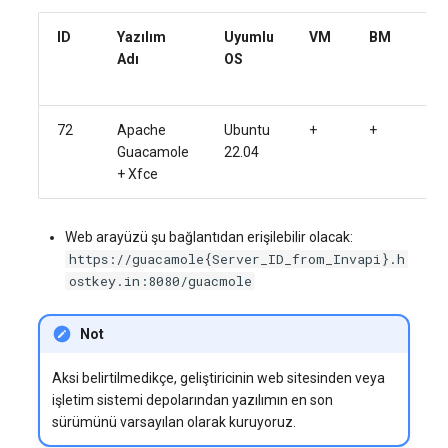
ID
Yazılım
Uyumlu
VM
BM
V
Adı
OS
72
Apache
Ubuntu
+
+
+
Guacamole
22.04
+ Xfce
Web arayüzü şu bağlantıdan erişilebilir olacak:
https://guacamole{Server_ID_from_Invapi}.h
ostkey.in:8080/guacmole
Not
Aksi belirtilmedikçe, geliştiricinin web sitesinden veya
işletim sistemi depolarından yazılımın en son
sürümünü varsayılan olarak kuruyoruz.