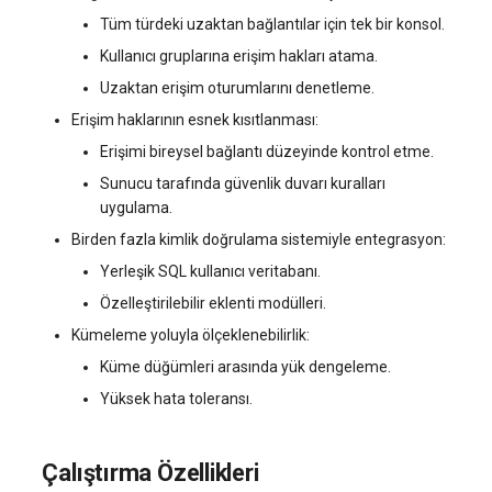
systemd'de journalctl ile
Sunucu Güç Yönetimi
Tüm türdeki uzaktan bağlantılar için tek bir konsol.
oturum açma
Yönetilen Uygulamalar - Yourls
VPS Sunucu Fiyatlandırma
software.php
Kullanıcı gruplarına erişim hakları atama.
Planının Güncellenmesi
Residential Proxy
Uzaktan erişim oturumlarını denetleme.
Yeni Kullanıcı Ekleme
stocks.php
Erişim haklarının esnek kısıtlanması:
Yazılım Yönetimi Soruları
Sunucu Yardımı (Remote
Erişimi bireysel bağlantı düzeyinde kontrol etme.
Kullanıcı Erişim İzinlerini
Hands Talebi)
tags.php
Yönetme
Sunucu tarafında güvenlik duvarı kuralları
uygulama.
S3 Object Storage HOSTKEY
traffic_plans.php
Birden fazla kimlik doğrulama sistemiyle entegrasyon:
Invapi Aracılığıyla Sunucu
vm.php
Yerleşik SQL kullanıcı veritabanı.
Yönetimi
Özelleştirilebilir eklenti modülleri.
whmcs.php
Kümeleme yoluyla ölçeklenebilirlik:
Yetkilendirme ve Invapi
Küme düğümleri arasında yük dengeleme.
Başlangıç Ekranı
Yüksek hata toleransı.
Sanal sunucu anlık görüntüleri
(Snapshots)
Çalıştırma Özellikleri