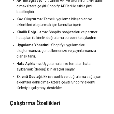
API Entegrasyonu:
Admin API ve Storefront API dahil
systemd'de journalctl ile
Sunucu Güç Yönetimi
olmak üzere çeşitli Shopify API'leri ile etkileşimi
oturum açma
Yönetilen Uygulamalar - Yourls
VPS Sunucu Fiyatlandırma
basitleştirir.
software.php
Planının Güncellenmesi
Residential Proxy
Kod Oluşturma:
Temel uygulama bileşenleri ve
Yeni Kullanıcı Ekleme
stocks.php
eklentileri oluşturmak için komutlar içerir.
Yazılım Yönetimi Soruları
Sunucu Yardımı (Remote
Kimlik Doğrulama:
Shopify mağazaları ve partner
Kullanıcı Erişim İzinlerini
Hands Talebi)
tags.php
hesapları ile kimlik doğrulama sürecini kolaylaştırır.
Yönetme
Uygulama Yönetimi:
Shopify uygulamaları
S3 Object Storage HOSTKEY
traffic_plans.php
oluşturmanıza, güncellemenize ve yayınlamanıza
olanak tanır.
Invapi Aracılığıyla Sunucu
vm.php
Hata Ayıklama:
Uygulamaları ve temaları hata
Yönetimi
ayıklamak (debug) için araçlar sağlar.
whmcs.php
Eklenti Desteği:
Ek işlevsellik ve doğrulama sağlayan
Yetkilendirme ve Invapi
eklentiler dahil olmak üzere çeşitli Shopify eklenti
Başlangıç Ekranı
türleriyle çalışmayı destekler.
Sanal sunucu anlık görüntüleri
Çalıştırma Özellikleri
(Snapshots)