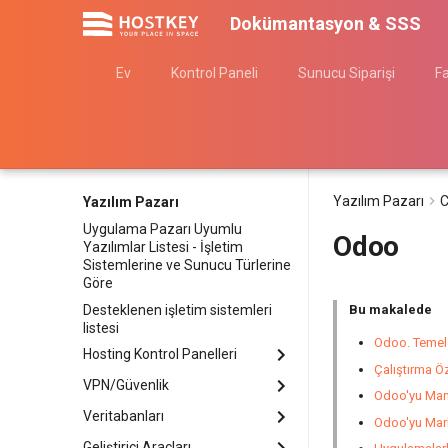
Dokümantasyon & SSS
Ev
Kontrol Paneli
Sunucu Siparişi
F
Yazılım Pazarı
C
Yazılım Pazarı
Uygulama Pazarı Uyumlu
Odoo
Yazılımlar Listesi - İşletim
Sistemlerine ve Sunucu Türlerine
Göre
Desteklenen işletim sistemleri
Bu makalede
listesi
Odoo. Temel 
Hosting Kontrol Panelleri
Çalıştırma Öz
VPN/Güvenlik
Ispmanager
Odoo'yu Mana
aaPanel
Veritabanları
3X-UI Grafik Paneli
Odoo'yu Mark
BrainyCP
AmneziaVPN Server
Geliştirici Araçları
ClickHouse