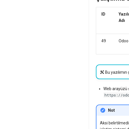
ID
Yazıl
Adı
49
Odoo
Bu yazılımın ç
Web arayüzü şu
https://od
Not
Aksi belirtilmed