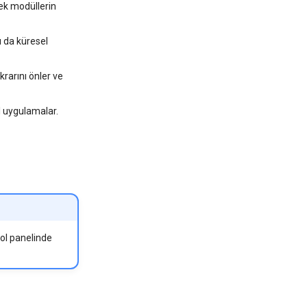
 ek modüllerin
u da küresel
krarını önler ve
il uygulamalar.
rol panelinde