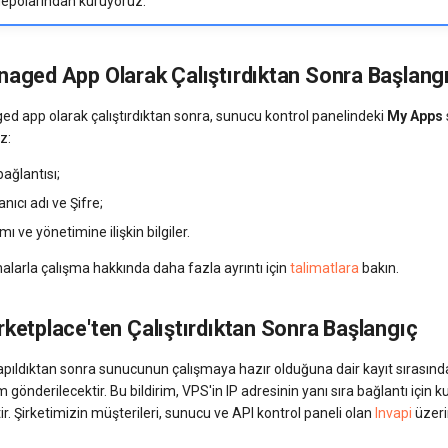
 depolarından kuruyoruz.
aged App Olarak Çalıştırdıktan Sonra Başlang
d app olarak çalıştırdıktan sonra, sunucu kontrol panelindeki
My Apps
iz:
ağlantısı;
anıcı adı ve Şifre;
ı ve yönetimine ilişkin bilgiler.
larla çalışma hakkında daha fazla ayrıntı için
talimatlara
bakın.
ketplace'ten Çalıştırdıktan Sonra Başlangıç
pıldıktan sonra sunucunun çalışmaya hazır olduğuna dair kayıt sırasında
m gönderilecektir. Bu bildirim, VPS'in IP adresinin yanı sıra bağlantı için ku
ktir. Şirketimizin müşterileri, sunucu ve API kontrol paneli olan
Invapi
üzer