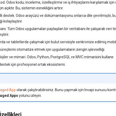
kod. Odoo kodu; inceleme, özelleştirme ve iş ihtiyaçlarını karşılamak için
çin açıktır. Bu, sistemin esnekliğini artırır.
illi destek. Odoo arayüzü ve dokümantasyonu onlarca dile çevrilmiştir, b
ği kolaylaştırır.
abanı. Tüm Odoo uygulamaları paylaşılan bir veritabanı ile çalışarak veri te
ştirir.
larda ve tabletlerde çalışmak için bulut servisiyle senkronize edilmiş mob
üreçlerini otomatize etmek için uygulamaların zengin işlevselliği.
ojiler ve mimari. Odoo; Python, PostgreSQL ve MVC mimarisini kullanır.
estek için profesyonel ortak ekosistemi.
aged App
olarak çalıştırabilirsiniz. Bunu yapmak için Invapi sunucu kont
aged Apps
yolunu izleyin.
zellikleri