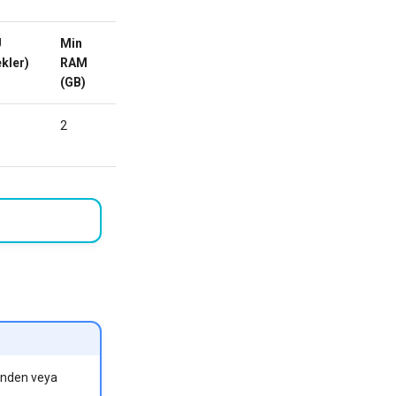
U
Min
Min
Özel
Aktif
kler)
RAM
HDD/SSD
Alan
(GB)
(GB)
Adı
2
20
Hayır
SİPARİŞ
VER
sinden veya