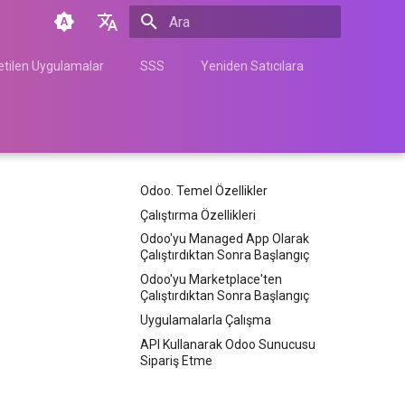
Arama başlatılıyor
English
tilen Uygulamalar
SSS
Yeniden Satıcılara
Türkçe
Français
Español
Odoo. Temel Özellikler
Nederlands
Çalıştırma Özellikleri
中文
Odoo'yu Managed App Olarak
Çalıştırdıktan Sonra Başlangıç
Հայերեն
Odoo'yu Marketplace'ten
Çalıştırdıktan Sonra Başlangıç
Uygulamalarla Çalışma
API Kullanarak Odoo Sunucusu
Sipariş Etme