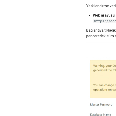
Yetkilendirme veril
Web arayüzü i
https://od
Bağlantıya tıkladı
penceredeki tüm a