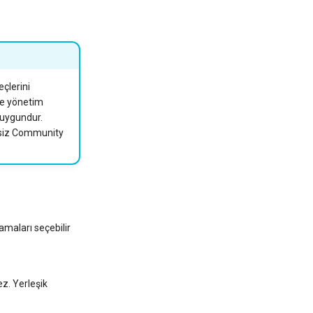
çlerini
tme yönetim
 uygundur.
etsiz Community
amaları seçebilir
ez. Yerleşik