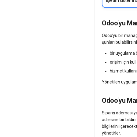
işletim sistemi
Odoo'yu Man
Odoo'yu bir manage
şunları bulabilirsin
bir uygulama b
erişim için kull
hizmet kullanım
Yönetilen uygulama
Odoo'yu Mar
Sipariş ödemesi ya
adresine bir bildiri
bilgilerini içerece
yönetirler.