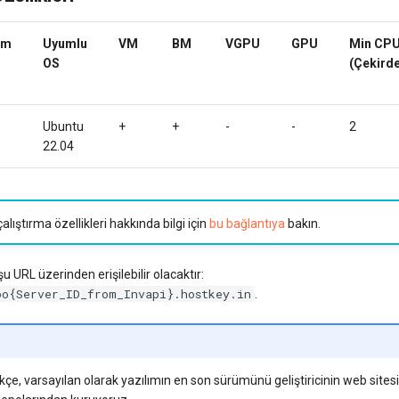
ım
Uyumlu
VM
BM
VGPU
GPU
Min CP
OS
(Çekirde
Ubuntu
+
+
-
-
2
22.04
alıştırma özellikleri hakkında bilgi için
bu bağlantıya
bakın.
 URL üzerinden erişilebilir olacaktır:
oo{Server_ID_from_Invapi}.hostkey.in
.
ikçe, varsayılan olarak yazılımın en son sürümünü geliştiricinin web site