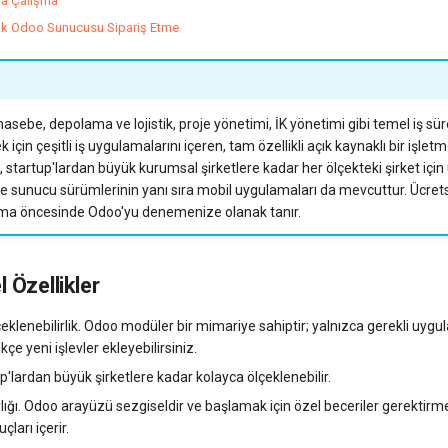
la Çalışma
ak Odoo Sunucusu Sipariş Etme
ebe, depolama ve lojistik, proje yönetimi, İK yönetimi gibi temel iş süre
için çeşitli iş uygulamalarını içeren, tam özellikli açık kaynaklı bir işle
, startup'lardan büyük kurumsal şirketlere kadar her ölçekteki şirket için
ve sunucu sürümlerinin yanı sıra mobil uygulamaları da mevcuttur. Ücr
ma öncesinde Odoo'yu denemenize olanak tanır.
 Özellikler
çeklenebilirlik. Odoo modüler bir mimariye sahiptir; yalnızca gerekli uygul
ikçe yeni işlevler ekleyebilirsiniz.
p'lardan büyük şirketlere kadar kolayca ölçeklenebilir.
lığı. Odoo arayüzü sezgiseldir ve başlamak için özel beceriler gerektirm
çları içerir.