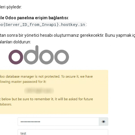
eri şöyledır:
le Odoo panelına erişim bağlantısı
:
oo{Server_ID_from_Invapi}.hostkey.in
:
ktan sonra bir yönetici hesabı oluşturmanız gerekecektir. Bunu yapmak içi
lanları doldurun: