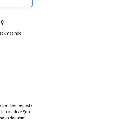
ıç
sekmesinde
 belirtilen e-posta
llanıcı adı ve Şifre
inden donanımı