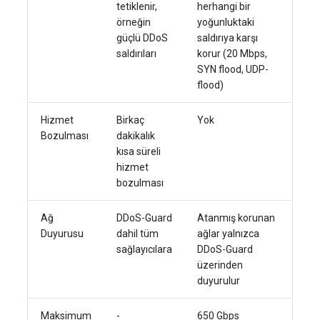
tetiklenir,
herhangi bir
örneğin
yoğunluktaki
güçlü DDoS
saldırıya karşı
saldırıları
korur (20 Mbps,
SYN flood, UDP-
flood)
Hizmet
Birkaç
Yok
Bozulması
dakikalık
kısa süreli
hizmet
bozulması
Ağ
DDoS-Guard
Atanmış korunan
Duyurusu
dahil tüm
ağlar yalnızca
sağlayıcılara
DDoS-Guard
üzerinden
duyurulur
Maksimum
-
650 Gbps