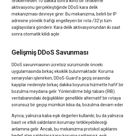
tetiklemeden 10 dakika sonra ikinci bir tetikleme
aktivasyonu gerçekleştiğinde DDoS kara delik
mekanizması devreye girer. Bu mekanizma, belirli bir IP
adresine yönelik trafiği engelleyen bir rota /32'yi tüm
sağlayıcılara gönderir. Kara delik aktivasyonundan iki saat
sonra otomatik kilidi açılır.
Gelişmiş DDoS Savunması
DDoS savunmasının ücretsiz sürümünde önceki
uygulamasında birkaç eksiklik bulunmaktadır. Koruma
senaryoları işlenirken, DDoS-Guard'a geçiş sırasında
kayıplar nedeniyle birkaç dakika boyunca hizmette hafif bir
bozulma meydana gelir. Yönlendirme bilgi tabanı (RIB)
veritabanındaki değişiklikler genellikle alternatif bir rotaya
sorunsuz bir geçişi mümkün kılsa da, bozulma devam eder.
Ayrıca, yalnızca kaba eşik değerleri kullanılır, bu da yalnızca
basit ve etkili saldırıların korumayı tetikleyebileceği
anlamına gelir. Ancak, bu mekanizma protokol açıklarını
hedef alan saldırılara karşı koruma sağlamaz; eşik