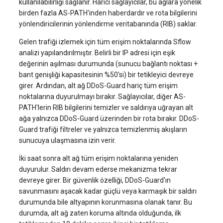
kullanılabilirliği sağlanır. Harici sağlayıcılar, bu ağlara yönelik
systemd'de journalctl ile
Web Sitesi Yönetimi
Sunucu Güç Yönetimi
birden fazla AS-PATH'inden haberdardır ve rota bilgilerini
oturum açma
Yönetilen Uygulamalar - Yourls
software.php
yönlendiricilerinin yönlendirme veritabanında (RIB) saklar.
Depolama Yazılımı
Residential Proxy
Gelen trafiği izlemek için tüm erişim noktalarında Sflow
Yeni Kullanıcı Ekleme
stocks.php
analizi yapılandırılmıştır. Belirli bir IP adresi için eşik
İletişim
Sunucu Yardımı (Remote
değerinin aşılması durumunda (sunucu bağlantı noktası +
Kullanıcı Erişim İzinlerini
Hands Talebi)
tags.php
bant genişliği kapasitesinin %50'si) bir tetikleyici devreye
Yönetme
İzleme
girer. Ardından, alt ağ DDoS-Guard hariç tüm erişim
S3 Object Storage HOSTKEY
traffic_plans.php
noktalarına duyurulmayı bırakır. Sağlayıcılar, diğer AS-
Yayın
PATH'lerin RIB bilgilerini temizler ve saldırıya uğrayan alt
ağa yalnızca DDoS-Guard üzerinden bir rota bırakır. DDoS-
Invapi Aracılığıyla Sunucu
vm.php
Guard trafiği filtreler ve yalnızca temizlenmiş akışların
Yönetimi
Kubernetes
sunucuya ulaşmasına izin verir.
whmcs.php
Yetkilendirme ve Invapi
CRM ve eTicaret
İki saat sonra alt ağ tüm erişim noktalarına yeniden
Başlangıç Ekranı
duyurulur. Saldırı devam ederse mekanizma tekrar
devreye girer. Bir güvenlik özelliği, DDoS-Guard'ın
Oyunlar
savunmasını aşacak kadar güçlü veya karmaşık bir saldırı
Sanal sunucu anlık görüntüleri
durumunda bile altyapının korunmasına olanak tanır. Bu
(Snapshots)
Blockchain / Web3
durumda, alt ağ zaten koruma altında olduğunda, ilk