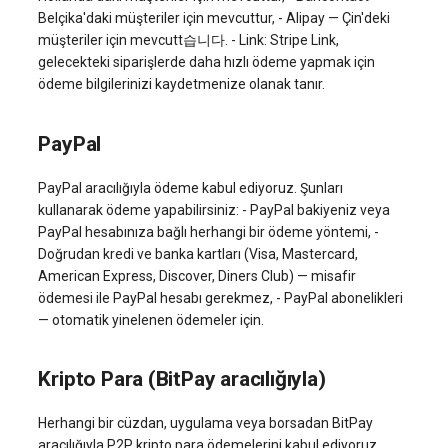
Belçika'daki müşteriler için mevcuttur, - Alipay — Çin'deki
müşteriler için mevcutt습니다. - Link: Stripe Link,
gelecekteki siparişlerde daha hızlı ödeme yapmak için
ödeme bilgilerinizi kaydetmenize olanak tanır.
PayPal
PayPal aracılığıyla ödeme kabul ediyoruz. Şunları
kullanarak ödeme yapabilirsiniz: - PayPal bakiyeniz veya
PayPal hesabınıza bağlı herhangi bir ödeme yöntemi, -
Doğrudan kredi ve banka kartları (Visa, Mastercard,
American Express, Discover, Diners Club) — misafir
ödemesi ile PayPal hesabı gerekmez, - PayPal abonelikleri
— otomatik yinelenen ödemeler için.
Kripto Para (BitPay aracılığıyla)
Herhangi bir cüzdan, uygulama veya borsadan BitPay
aracılığıyla P2P kripto para ödemelerini kabul ediyoruz.