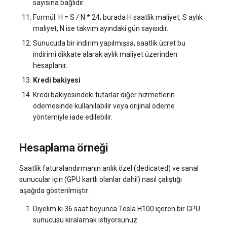
sayısına bağlıdır.
PayPal
Formül: H = S / N * 24; burada H saatlik maliyet, S aylık
Kripto Para (BitPay
maliyet, N ise takvim ayındaki gün sayısıdır.
aracılığıyla)
Sunucuda bir indirim yapılmışsa, saatlik ücret bu
indirimi dikkate alarak aylık maliyet üzerinden
Banka Transferi (SWIFT &
hesaplanır.
SEPA)
Kredi bakiyesi
Kredi bakiyesindeki tutarlar diğer hizmetlerin
Kredi Bakiyesi
ödemesinde kullanılabilir veya orijinal ödeme
yöntemiyle iade edilebilir.
İade Politikası
Hesaplama örneği
İade kapsamına girmeyen
ürünler:
Saatlik faturalandırmanın anlık özel (dedicated) ve sanal
sunucular için (GPU kartlı olanlar dahil) nasıl çalıştığı
aşağıda gösterilmiştir:
Diyelim ki 36 saat boyunca Tesla H100 içeren bir GPU
sunucusu kiralamak istiyorsunuz.