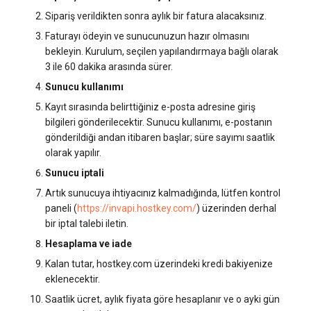
systemd'de journalctl ile
Web Sitesi Yönetimi
Sunucu Güç Yönetimi
Sipariş verildikten sonra aylık bir fatura alacaksınız.
Windows lisanslı (veya
oturum açma
Yönetilen Uygulamalar - Yourls
VPS Sunucu Fiyatlandırma
software.php
Faturayı ödeyin ve sunucunuzun hazır olmasını
diğer ücretli yazılımlara
Depolama Yazılımı
Planının Güncellenmesi
Residential Proxy
bekleyin. Kurulum, seçilen yapılandırmaya bağlı olarak
sahip) bir özel sunucu
Yeni Kullanıcı Ekleme
stocks.php
3 ile 60 dakika arasında sürer.
kiraladım. Bunu derhal iptal
İletişim
Yazılım Yönetimi Soruları
Sunucu Yardımı (Remote
Sunucu kullanımı
edebilir miyim?
Kullanıcı Erişim İzinlerini
Hands Talebi)
tags.php
Kayıt sırasında belirttiğiniz e-posta adresine giriş
Yönetme
İzleme
bilgileri gönderilecektir. Sunucu kullanımı, e-postanın
Sunucuları otomatik olarak
S3 Object Storage HOSTKEY
traffic_plans.php
gönderildiği andan itibaren başlar; süre sayımı saatlik
sipariş edip iptal edebilir
Yayın
olarak yapılır.
miyim?
Invapi Aracılığıyla Sunucu
vm.php
Sunucu iptali
Yönetimi
Kubernetes
Artık sunucuya ihtiyacınız kalmadığında, lütfen kontrol
KDV Bilgisi
whmcs.php
paneli (
https://invapi.hostkey.com/
) üzerinden derhal
Yetkilendirme ve Invapi
CRM ve eTicaret
bir iptal talebi iletin.
HOSTKEY Hizmetleri Nasıl
Başlangıç Ekranı
Hesaplama ve iade
Ödenir?
Oyunlar
Kalan tutar, hostkey.com üzerindeki kredi bakiyenize
Sanal sunucu anlık görüntüleri
eklenecektir.
Stripe
(Snapshots)
Blockchain / Web3
Saatlik ücret, aylık fiyata göre hesaplanır ve o ayki gün