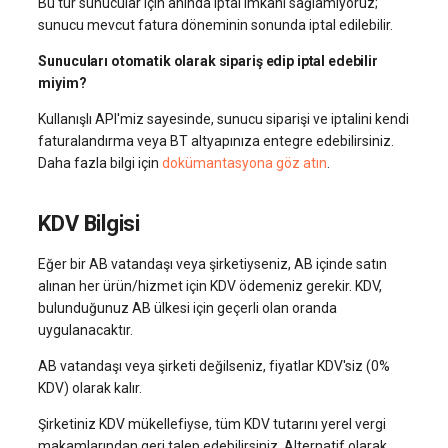
Bu tür sunucular için anında iptal imkanı sağlamıyoruz;
sunucu mevcut fatura döneminin sonunda iptal edilebilir.
Sunucuları otomatik olarak sipariş edip iptal edebilir
miyim?
Kullanışlı API'miz sayesinde, sunucu siparişi ve iptalini kendi
faturalandırma veya BT altyapınıza entegre edebilirsiniz.
Daha fazla bilgi için
dokümantasyona göz atın
.
KDV Bilgisi
Eğer bir AB vatandaşı veya şirketiyseniz, AB içinde satın
alınan her ürün/hizmet için KDV ödemeniz gerekir. KDV,
bulunduğunuz AB ülkesi için geçerli olan oranda
uygulanacaktır.
AB vatandaşı veya şirketi değilseniz, fiyatlar KDV'siz (0%
KDV) olarak kalır.
Şirketiniz KDV mükellefiyse, tüm KDV tutarını yerel vergi
makamlarından geri talep edebilirsiniz. Alternatif olarak,