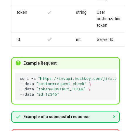
token
✅
string
User
authorization
token
id
✅
int
Server ID
Example Request
curl
-s
"https://invapi.hostkey.com/jira.php"
-X
--data
"action=request_check"
\
--data
"token=HOSTKEY_TOKEN"
\
--data
"id=12345"
Example of a successful response