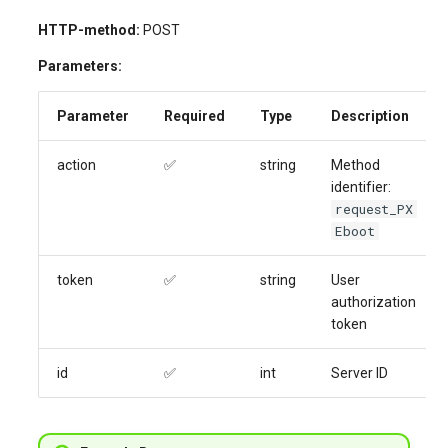
HTTP-method:
POST
Parameters:
Parameter
Required
Type
Description
action
✅
string
Method
identifier:
request_PX
Eboot
token
✅
string
User
authorization
token
id
✅
int
Server ID