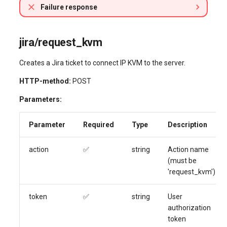
Failure response
jira/request_kvm
Creates a Jira ticket to connect IP KVM to the server.
HTTP-method:
POST
Parameters:
Parameter
Required
Type
Description
action
✅
string
Action name
(must be
'request_kvm')
token
✅
string
User
authorization
token