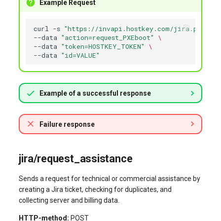
Example Request
curl
-s
"https://invapi.hostkey.com/jira.php"
-X
--data
"action=request_PXEboot"
\
--data
"token=HOSTKEY_TOKEN"
\
--data
"id=VALUE"
Example of a successful response
Failure response
jira/request_assistance
Sends a request for technical or commercial assistance by
creating a Jira ticket, checking for duplicates, and
collecting server and billing data.
HTTP-method:
POST