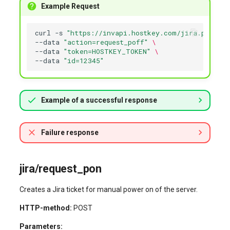
Example Request
curl
-s
"https://invapi.hostkey.com/jira.php"
-X
--data
"action=request_poff"
\
--data
"token=HOSTKEY_TOKEN"
\
--data
"id=12345"
Example of a successful response
Failure response
jira/request_pon
Creates a Jira ticket for manual power on of the server.
HTTP-method:
POST
Parameters: