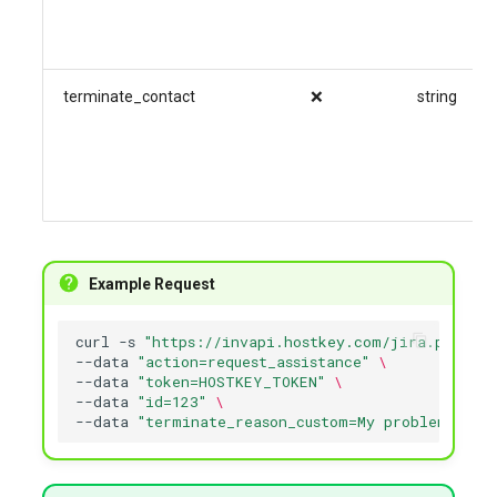
terminate_contact
❌
string
Example Request
curl
-s
"https://invapi.hostkey.com/jira.php"
-X
--data
"action=request_assistance"
\
--data
"token=HOSTKEY_TOKEN"
\
--data
"id=123"
\
--data
"terminate_reason_custom=My problem desc