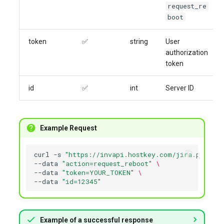
request_re
boot
token
✅
string
User
authorization
token
id
✅
int
Server ID
Example Request
curl
-s
"https://invapi.hostkey.com/jira.php"
-X
--data
"action=request_reboot"
\
--data
"token=YOUR_TOKEN"
\
--data
"id=12345"
Example of a successful response