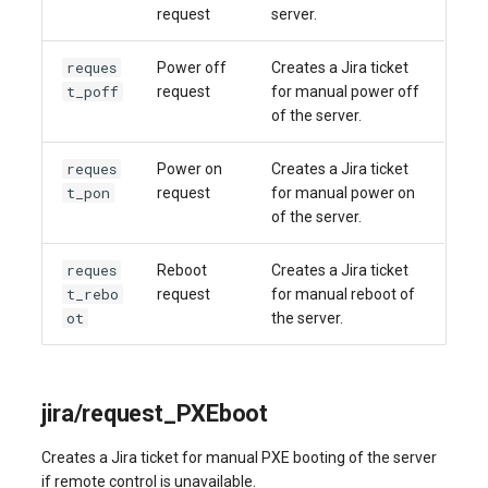
request
server.
systemd'de journalctl ile
Web Sitesi Yönetimi
Sunucu Güç Yönetimi
oturum açma
Yönetilen Uygulamalar - Yourls
VPS Sunucu Fiyatlandırma
reques
Power off
Creates a Jira ticket
Depolama Yazılımı
Planının Güncellenmesi
Residential Proxy
t_poff
request
for manual power off
Yeni Kullanıcı Ekleme
of the server.
İletişim
Yazılım Yönetimi Soruları
Sunucu Yardımı (Remote
Kullanıcı Erişim İzinlerini
Hands Talebi)
reques
Power on
Creates a Jira ticket
Yönetme
İzleme
t_pon
request
for manual power on
S3 Object Storage HOSTKEY
of the server.
Yayın
Invapi Aracılığıyla Sunucu
reques
Reboot
Creates a Jira ticket
Yönetimi
Kubernetes
t_rebo
request
for manual reboot of
ot
the server.
Yetkilendirme ve Invapi
CRM ve eTicaret
Başlangıç Ekranı
Oyunlar
jira/request_PXEboot
Sanal sunucu anlık görüntüleri
(Snapshots)
Blockchain / Web3
Creates a Jira ticket for manual PXE booting of the server
if remote control is unavailable.