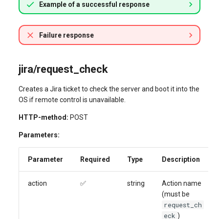
Example of a successful response
Failure response
jira/request_check
Creates a Jira ticket to check the server and boot it into the
OS if remote control is unavailable.
HTTP-method:
POST
Parameters:
Parameter
Required
Type
Description
action
✅
string
Action name
(must be
request_ch
eck
)