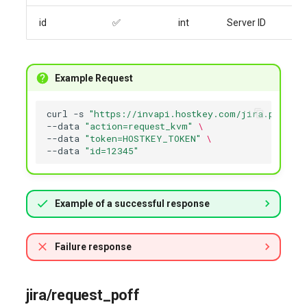
id
✅
int
Server ID
Example Request
curl
-s
"https://invapi.hostkey.com/jira.php"
-X
--data
"action=request_kvm"
\
--data
"token=HOSTKEY_TOKEN"
\
--data
"id=12345"
Example of a successful response
Failure response
jira/request_poff