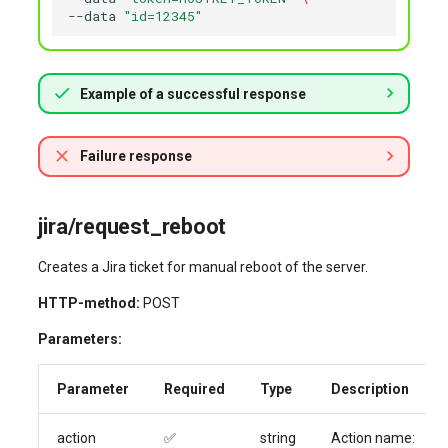
--data
"id=12345"
Example of a successful response
Failure response
jira/request_reboot
Creates a Jira ticket for manual reboot of the server.
HTTP-method:
POST
Parameters:
Parameter
Required
Type
Description
action
✅
string
Action name: