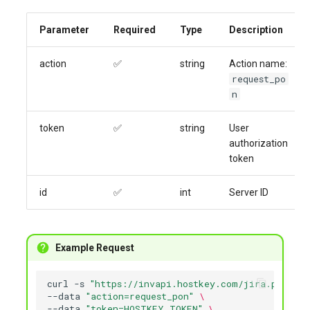
Parameter
Required
Type
Description
action
✅
string
Action name:
request_po
n
token
✅
string
User
authorization
token
id
✅
int
Server ID
Example Request
curl
-s
"https://invapi.hostkey.com/jira.php"
-X
--data
"action=request_pon"
\
--data
"token=HOSTKEY_TOKEN"
\