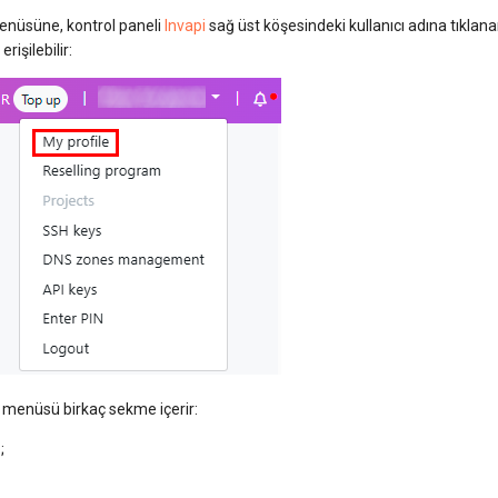
nüsüne, kontrol paneli
Invapi
sağ üst köşesindeki kullanıcı adına tıklan
erişilebilir:
menüsü birkaç sekme içerir:
r
;