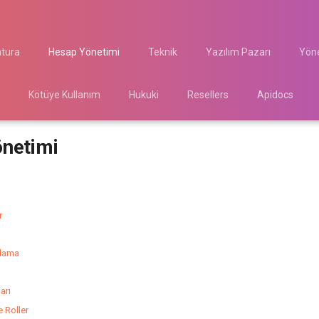
atura
Hesap Yönetimi
Teknik
Yazılım Pazarı
Yöne
Kötüye Kullanım
Hukuki
Resellers
Apidocs
netimi
r
ulama
arı
e Roller