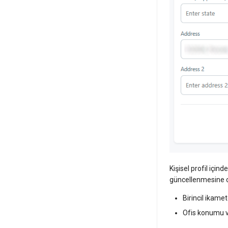
Kişisel profil içind
güncellenmesine ola
Birincil ikame
Ofis konumu ve