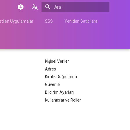
Arama başlatılıyor
English
tilen Uygulamalar
SSS
Yeniden Satıcılara
Türkçe
Français
Español
Kişisel Veriler
Nederlands
Adres
中文
Kimlik Doğrulama
Հայերեն
Güvenlik
Bildirim Ayarları
Kullanıcılar ve Roller