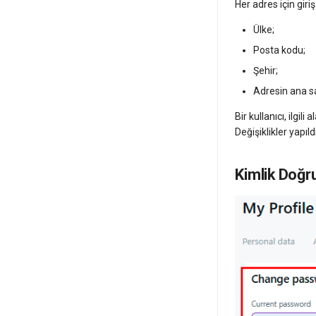
Her adres için giri
Ülke;
Posta kodu;
Şehir;
Adresin ana sa
Bir kullanıcı, ilgil
Değişiklikler yapıl
Kimlik Doğr