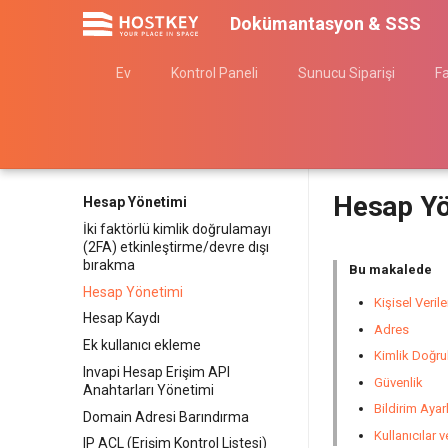
Dokümantasyon & SSS
Ev
Kontrol Paneli
Sunucu Siparişi
F
Hesap Yö
Hesap Yönetimi
İki faktörlü kimlik doğrulamayı
(2FA) etkinleştirme/devre dışı
bırakma
Bu makalede
Hesap Yönetimi
Kişisel Verile
Hesap Kaydı
Adres
Ek kullanıcı ekleme
Kimlik Doğr
Invapi Hesap Erişim API
Güvenlik
Anahtarları Yönetimi
Bildirim Ayarl
Domain Adresi Barındırma
Kullanıcılar v
IP ACL (Erişim Kontrol Listesi)