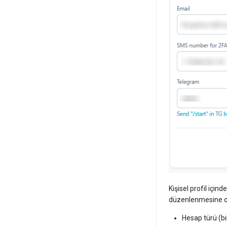
Kişisel profil içind
düzenlenmesine ol
Hesap türü (b