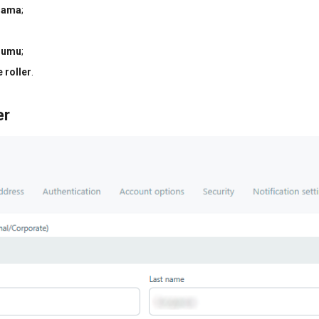
ulama
;
ulumu
;
e roller
.
er