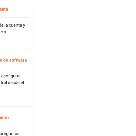
enta
e la cuenta y
icio
e de software
y configurar
trol desde el
entes
 preguntas