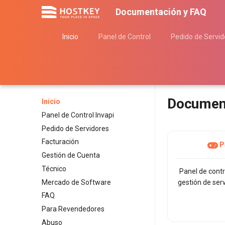
Documentación y FAQ
Inicio
Panel de Control
Pedido de Servid
Document
Inicio
Panel de Control Invapi
Pedido de Servidores
Facturación
P
Gestión de Cuenta
Técnico
Panel de contr
Mercado de Software
gestión de servi
FAQ
Para Revendedores
Abuso