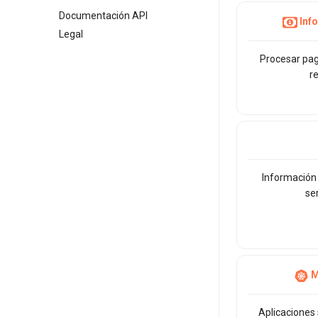
Documentación API
Inf
Legal
Procesar pag
r
Información 
se
M
Aplicaciones s