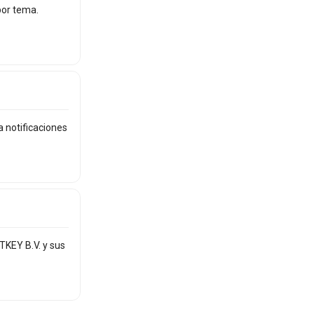
por tema.
a notificaciones
TKEY B.V. y sus