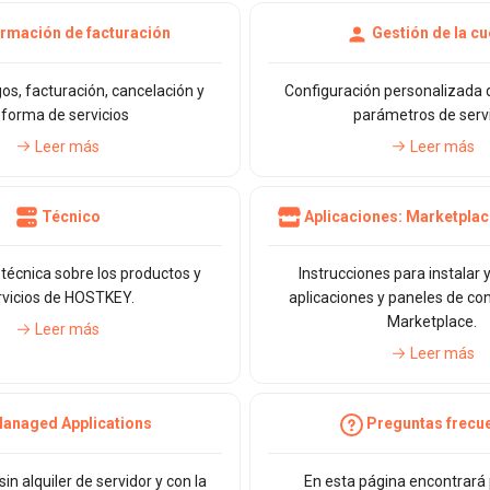
ormación de facturación
Gestión de la cu
os, facturación, cancelación y
Configuración personalizada d
eforma de servicios
parámetros de serv
Leer más
Leer más
Técnico
Aplicaciones: Marketplac
técnica sobre los productos y
Instrucciones para instalar 
rvicios de HOSTKEY.
aplicaciones y paneles de con
Marketplace.
Leer más
Leer más
anaged Applications
Preguntas frecu
in alquiler de servidor y con la
En esta página encontrará