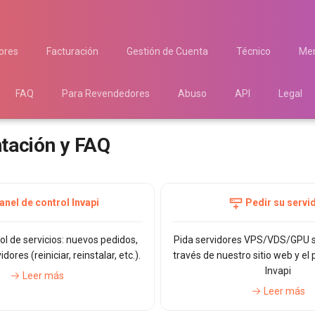
ores
Facturación
Gestión de Cuenta
Técnico
Mer
FAQ
Para Revendedores
Abuso
API
Legal
ación y FAQ
anel de control Invapi
Pedir su servi
ol de servicios: nuevos pedidos,
Pida servidores VPS/VDS/GPU s
dores (reiniciar, reinstalar, etc.).
través de nuestro sitio web y el 
Invapi
Leer más
Leer más