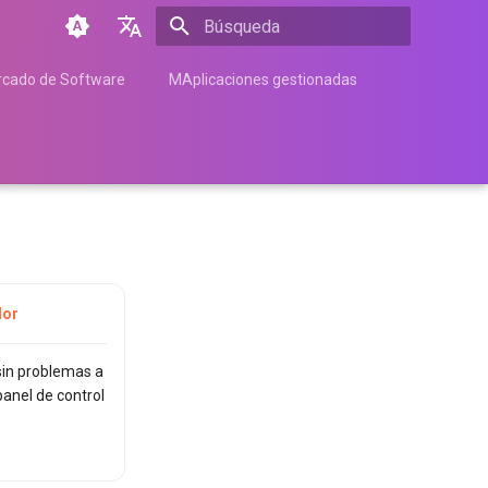
Inicializando búsqueda
English
cado de Software
MAplicaciones gestionadas
Türkçe
Français
Español
Nederlands
中文
Հայերեն
dor
in problemas a
panel de control